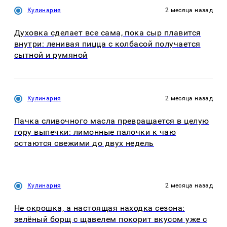
Кулинария
2 месяца назад
Духовка сделает все сама, пока сыр плавится
внутри: ленивая пицца с колбасой получается
сытной и румяной
Кулинария
2 месяца назад
Пачка сливочного масла превращается в целую
гору выпечки: лимонные палочки к чаю
остаются свежими до двух недель
Кулинария
2 месяца назад
Не окрошка, а настоящая находка сезона:
зелёный борщ с щавелем покорит вкусом уже с