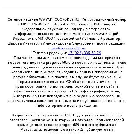
Сетевое издание WWW.PROGOROD59.RU. Регистрационный номер
СМИ ЭЛ № ФС 77 — 86579 от 22 января 2024 г. выдан
Федеральной службой по надзору в сфере связи,
информационных технологий и массовых коммуникаций.
Учредитель СМИ: ООО "Городской сайт". Главный редактор:
Шарова Анастасия Александровна Электронная почта редакции:
news@progorod59.ru
Телефон редакции:
+7 (922) 335-53-79
При частичном или полном воспроизведении материалов
новостного портала progorod59.ru в печатных изданиях, а также
теле- радиосообщениях ссылка на издание обязательна. При
использовании в Интернет-изданиях прямая гиперссылка на
ресурс обязательна, в противном случае будут применены
нормы законодательства РФ об авторских и смежных
правах.Отправка по почте, электронной почте, на сайт, в
официальных соцсетях progorod59.ru фотографий, статей,
информационных поводов и т.п. в редакцию progorod59.ru
автоматически означает согласие на их публикацию без какого-
либо авторского вознаграждения.
Возрастная категория сайта 16+. Редакция портала не несет
ответственности за комментарии и материалы пользователей,
размещенные на сайте progorod59.ru и его субдоменах.
Материалы, помеченные знаком Δ, публикуются на