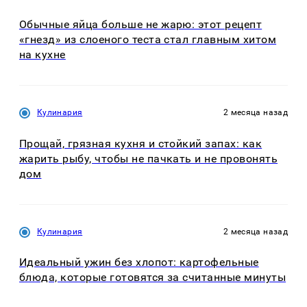
Обычные яйца больше не жарю: этот рецепт
«гнезд» из слоеного теста стал главным хитом
на кухне
Кулинария
2 месяца назад
Прощай, грязная кухня и стойкий запах: как
жарить рыбу, чтобы не пачкать и не провонять
дом
Кулинария
2 месяца назад
Идеальный ужин без хлопот: картофельные
блюда, которые готовятся за считанные минуты