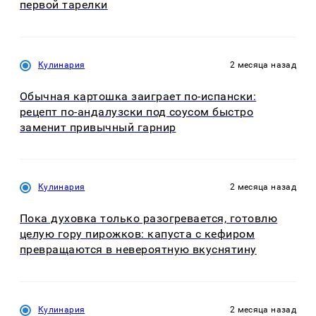
первой тарелки
Кулинария
2 месяца назад
Обычная картошка заиграет по-испански:
рецепт по-андалузски под соусом быстро
заменит привычный гарнир
Кулинария
2 месяца назад
Пока духовка только разогревается, готовлю
целую гору пирожков: капуста с кефиром
превращаются в невероятную вкуснятину
Кулинария
2 месяца назад