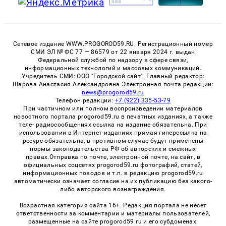
Сетевое издание WWW.PROGOROD59.RU. Регистрационный номер
СМИ ЭЛ № ФС 77 — 86579 от 22 января 2024 г. выдан
Федеральной службой по надзору в сфере связи,
информационных технологий и массовых коммуникаций.
Учредитель СМИ: ООО "Городской сайт". Главный редактор:
Шарова Анастасия Александровна Электронная почта редакции:
news@progorod59.ru
Телефон редакции:
+7 (922) 335-53-79
При частичном или полном воспроизведении материалов
новостного портала progorod59.ru в печатных изданиях, а также
теле- радиосообщениях ссылка на издание обязательна. При
использовании в Интернет-изданиях прямая гиперссылка на
ресурс обязательна, в противном случае будут применены
нормы законодательства РФ об авторских и смежных
правах.Отправка по почте, электронной почте, на сайт, в
официальных соцсетях progorod59.ru фотографий, статей,
информационных поводов и т.п. в редакцию progorod59.ru
автоматически означает согласие на их публикацию без какого-
либо авторского вознаграждения.
Возрастная категория сайта 16+. Редакция портала не несет
ответственности за комментарии и материалы пользователей,
размещенные на сайте progorod59.ru и его субдоменах.