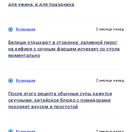
для ужина, и для праздника
Кулинария
2 месяца назад
Беляши отдыхают в сторонке: заливной пирог
на кефире с сочным фаршем исчезает со стола
моментально
Кулинария
2 месяца назад
После этого рецепта обычные супы кажутся
скучными: китайское блюдо с помидорами
покоряет вкусом и простотой
Кулинария
2 месяца назад