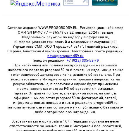
Сетевое издание WWW.PROGOROD59.RU. Регистрационный номер
СМИ ЭЛ № ФС 77 — 86579 от 22 января 2024 г. выдан
Федеральной службой по надзору в сфере связи,
информационных технологий и массовых коммуникаций.
Учредитель СМИ: ООО "Городской сайт". Главный редактор:
Шарова Анастасия Александровна Электронная почта редакции:
news@progorod59.ru
Телефон редакции:
+7 (922) 335-53-79
При частичном или полном воспроизведении материалов
новостного портала progorod59.ru в печатных изданиях, а также
теле- радиосообщениях ссылка на издание обязательна. При
использовании в Интернет-изданиях прямая гиперссылка на
ресурс обязательна, в противном случае будут применены
нормы законодательства РФ об авторских и смежных
правах.Отправка по почте, электронной почте, на сайт, в
официальных соцсетях progorod59.ru фотографий, статей,
информационных поводов и т.п. в редакцию progorod59.ru
автоматически означает согласие на их публикацию без какого-
либо авторского вознаграждения.
Возрастная категория сайта 16+. Редакция портала не несет
ответственности за комментарии и материалы пользователей,
размещенные на сайте progorod59.ru и его субдоменах.