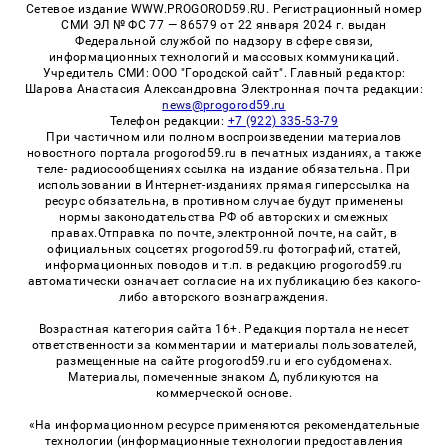
Сетевое издание WWW.PROGOROD59.RU. Регистрационный номер
СМИ ЭЛ № ФС 77 — 86579 от 22 января 2024 г. выдан
Федеральной службой по надзору в сфере связи,
информационных технологий и массовых коммуникаций.
Учредитель СМИ: ООО "Городской сайт". Главный редактор:
Шарова Анастасия Александровна Электронная почта редакции:
news@progorod59.ru
Телефон редакции:
+7 (922) 335-53-79
При частичном или полном воспроизведении материалов
новостного портала progorod59.ru в печатных изданиях, а также
теле- радиосообщениях ссылка на издание обязательна. При
использовании в Интернет-изданиях прямая гиперссылка на
ресурс обязательна, в противном случае будут применены
нормы законодательства РФ об авторских и смежных
правах.Отправка по почте, электронной почте, на сайт, в
официальных соцсетях progorod59.ru фотографий, статей,
информационных поводов и т.п. в редакцию progorod59.ru
автоматически означает согласие на их публикацию без какого-
либо авторского вознаграждения.
Возрастная категория сайта 16+. Редакция портала не несет
ответственности за комментарии и материалы пользователей,
размещенные на сайте progorod59.ru и его субдоменах.
Материалы, помеченные знаком Δ, публикуются на
коммерческой основе.
«На информационном ресурсе применяются рекомендательные
технологии (информационные технологии предоставления