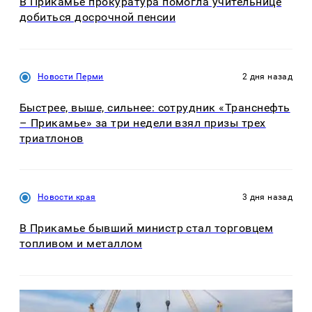
В Прикамье прокуратура помогла учительнице
добиться досрочной пенсии
Новости Перми
2 дня назад
Быстрее, выше, сильнее: сотрудник «Транснефть
– Прикамье» за три недели взял призы трех
триатлонов
Новости края
3 дня назад
В Прикамье бывший министр стал торговцем
топливом и металлом