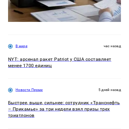
В мире
час назад
NYT: арсенал ракет Patriot у США составляет
менее 1700 единиц
Новости Перми
5 дней назад
Быстрее, выше, сильнее: сотрудник «Транснефть
– Прикамье» за три недели взял призы трех
триатлонов