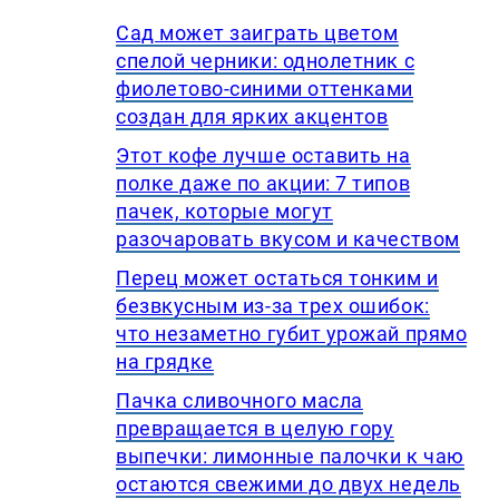
Сад может заиграть цветом
спелой черники: однолетник с
фиолетово-синими оттенками
создан для ярких акцентов
Этот кофе лучше оставить на
полке даже по акции: 7 типов
пачек, которые могут
разочаровать вкусом и качеством
Перец может остаться тонким и
безвкусным из-за трех ошибок:
что незаметно губит урожай прямо
на грядке
Пачка сливочного масла
превращается в целую гору
выпечки: лимонные палочки к чаю
остаются свежими до двух недель