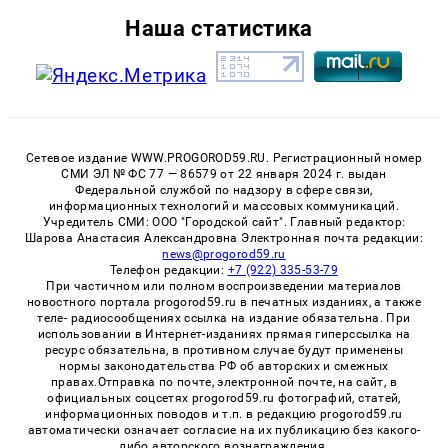
Наша статистика
Сетевое издание WWW.PROGOROD59.RU. Регистрационный номер
СМИ ЭЛ № ФС 77 — 86579 от 22 января 2024 г. выдан
Федеральной службой по надзору в сфере связи,
информационных технологий и массовых коммуникаций.
Учредитель СМИ: ООО "Городской сайт". Главный редактор:
Шарова Анастасия Александровна Электронная почта редакции:
news@progorod59.ru
Телефон редакции:
+7 (922) 335-53-79
При частичном или полном воспроизведении материалов
новостного портала progorod59.ru в печатных изданиях, а также
теле- радиосообщениях ссылка на издание обязательна. При
использовании в Интернет-изданиях прямая гиперссылка на
ресурс обязательна, в противном случае будут применены
нормы законодательства РФ об авторских и смежных
правах.Отправка по почте, электронной почте, на сайт, в
официальных соцсетях progorod59.ru фотографий, статей,
информационных поводов и т.п. в редакцию progorod59.ru
автоматически означает согласие на их публикацию без какого-
либо авторского вознаграждения.