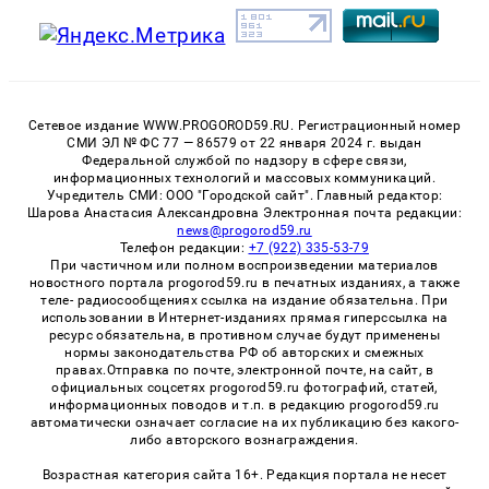
Сетевое издание WWW.PROGOROD59.RU. Регистрационный номер
СМИ ЭЛ № ФС 77 — 86579 от 22 января 2024 г. выдан
Федеральной службой по надзору в сфере связи,
информационных технологий и массовых коммуникаций.
Учредитель СМИ: ООО "Городской сайт". Главный редактор:
Шарова Анастасия Александровна Электронная почта редакции:
news@progorod59.ru
Телефон редакции:
+7 (922) 335-53-79
При частичном или полном воспроизведении материалов
новостного портала progorod59.ru в печатных изданиях, а также
теле- радиосообщениях ссылка на издание обязательна. При
использовании в Интернет-изданиях прямая гиперссылка на
ресурс обязательна, в противном случае будут применены
нормы законодательства РФ об авторских и смежных
правах.Отправка по почте, электронной почте, на сайт, в
официальных соцсетях progorod59.ru фотографий, статей,
информационных поводов и т.п. в редакцию progorod59.ru
автоматически означает согласие на их публикацию без какого-
либо авторского вознаграждения.
Возрастная категория сайта 16+. Редакция портала не несет