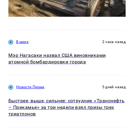
В мире
2 часа назад
Мэр Нагасаки назвал США виновниками
атомной бомбардировки города
Новости Перми
5 дней назад
Быстрее, выше, сильнее: сотрудник «Транснефть
– Прикамье» за три недели взял призы трех
триатлонов