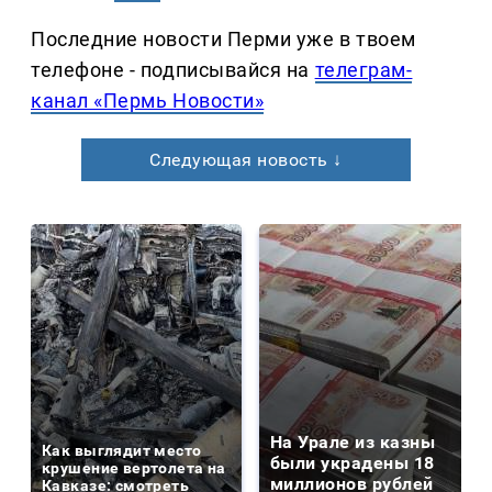
Последние новости Перми уже в твоем
телефоне - подписывайся на
телеграм-
канал «Пермь Новости»
Следующая новость ↓
На Урале из казны
Как выглядит место
были украдены 18
крушение вертолета на
миллионов рублей
Кавказе: смотреть