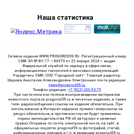
Наша статистика
Сетевое издание WWW.PROGOROD59.RU. Регистрационный номер
СМИ ЭЛ № ФС 77 — 86579 от 22 января 2024 г. выдан
Федеральной службой по надзору в сфере связи,
информационных технологий и массовых коммуникаций.
Учредитель СМИ: ООО "Городской сайт". Главный редактор:
Шарова Анастасия Александровна Электронная почта редакции:
news@progorod59.ru
Телефон редакции:
+7 (922) 335-53-79
При частичном или полном воспроизведении материалов
новостного портала progorod59.ru в печатных изданиях, а также
теле- радиосообщениях ссылка на издание обязательна. При
использовании в Интернет-изданиях прямая гиперссылка на
ресурс обязательна, в противном случае будут применены
нормы законодательства РФ об авторских и смежных
правах.Отправка по почте, электронной почте, на сайт, в
официальных соцсетях progorod59.ru фотографий, статей,
информационных поводов и т.п. в редакцию progorod59.ru