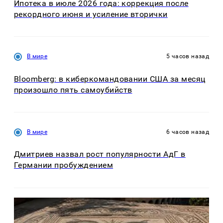
Ипотека в июле 2026 года: коррекция после
рекордного июня и усиление вторички
В мире
5 часов назад
Bloomberg: в киберкомандовании США за месяц
произошло пять самоубийств
В мире
6 часов назад
Дмитриев назвал рост популярности АдГ в
Германии пробуждением