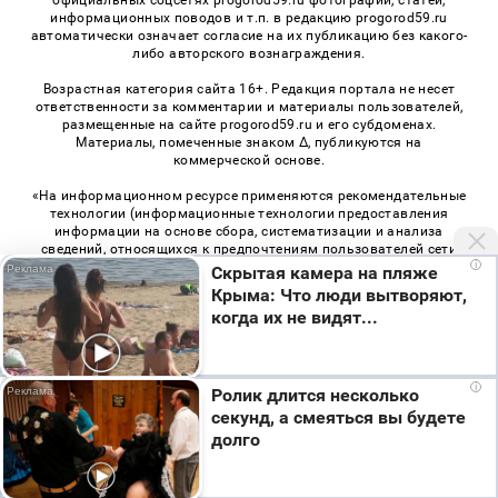
официальных соцсетях progorod59.ru фотографий, статей,
информационных поводов и т.п. в редакцию progorod59.ru
автоматически означает согласие на их публикацию без какого-
либо авторского вознаграждения.
Возрастная категория сайта 16+. Редакция портала не несет
ответственности за комментарии и материалы пользователей,
размещенные на сайте progorod59.ru и его субдоменах.
Материалы, помеченные знаком Δ, публикуются на
коммерческой основе.
«На информационном ресурсе применяются рекомендательные
технологии (информационные технологии предоставления
информации на основе сбора, систематизации и анализа
сведений, относящихся к предпочтениям пользователей сети
i
«Интернет», находящихся на территории Российской
Скрытая камера на пляже
Федерации)». Правила применения рекомендательных
Крыма: Что люди вытворяют,
технологий в виджетах рекламно-обменной сети
«СМИ2» (PDF)
,
когда их не видят...
«Sparrow» (PDF)
i
Ролик длится несколько
© 2026 «Про Город Пермь» | Все права защищены
секунд, а смеяться вы будете
Возрастная категория сайта 16+
долго
Политика конфиденциальности