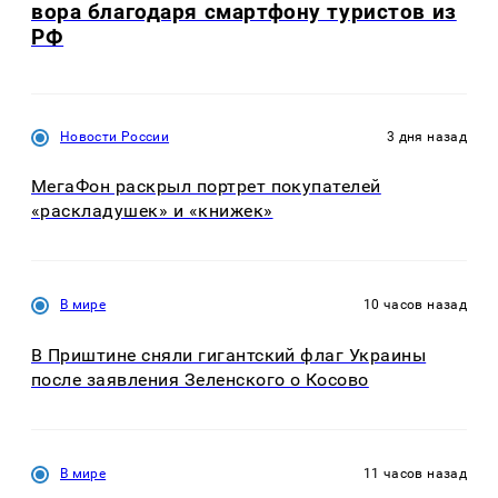
вора благодаря смартфону туристов из
РФ
Новости России
3 дня назад
МегаФон раскрыл портрет покупателей
«раскладушек» и «книжек»
В мире
10 часов назад
В Приштине сняли гигантский флаг Украины
после заявления Зеленского о Косово
В мире
11 часов назад