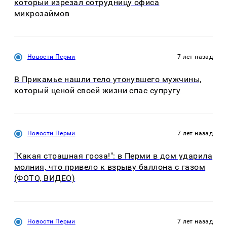
который изрезал сотрудницу офиса
микрозаймов
Новости Перми
7 лет назад
В Прикамье нашли тело утонувшего мужчины,
который ценой своей жизни спас супругу
Новости Перми
7 лет назад
"Какая страшная гроза!": в Перми в дом ударила
молния, что привело к взрыву баллона с газом
(ФОТО, ВИДЕО)
Новости Перми
7 лет назад