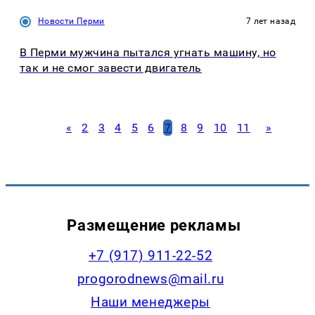
Новости Перми
7 лет назад
В Перми мужчина пытался угнать машину, но
так и не смог завести двигатель
«
2
3
4
5
6
7
8
9
10
11
»
Размещение рекламы
+7 (917) 911-22-52
progorodnews@mail.ru
Наши менеджеры