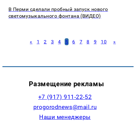
В Перми сделали пробный запуск нового
светомузыкального фонтана (ВИДЕО)
«
1
2
3
4
5
6
7
8
9
10
»
Размещение рекламы
+7 (917) 911-22-52
progorodnews@mail.ru
Наши менеджеры