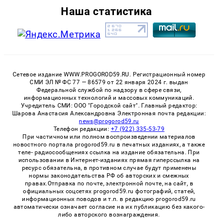
Наша статистика
Сетевое издание WWW.PROGOROD59.RU. Регистрационный номер
СМИ ЭЛ № ФС 77 — 86579 от 22 января 2024 г. выдан
Федеральной службой по надзору в сфере связи,
информационных технологий и массовых коммуникаций.
Учредитель СМИ: ООО "Городской сайт". Главный редактор:
Шарова Анастасия Александровна Электронная почта редакции:
news@progorod59.ru
Телефон редакции:
+7 (922) 335-53-79
При частичном или полном воспроизведении материалов
новостного портала progorod59.ru в печатных изданиях, а также
теле- радиосообщениях ссылка на издание обязательна. При
использовании в Интернет-изданиях прямая гиперссылка на
ресурс обязательна, в противном случае будут применены
нормы законодательства РФ об авторских и смежных
правах.Отправка по почте, электронной почте, на сайт, в
официальных соцсетях progorod59.ru фотографий, статей,
информационных поводов и т.п. в редакцию progorod59.ru
автоматически означает согласие на их публикацию без какого-
либо авторского вознаграждения.