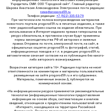
информационных технологий и массовых коммуникаций.
Учредитель СМИ: ООО "Городской сайт". Главный редактор:
Шарова Анастасия Александровна Электронная почта редакции:
news@progorod59.ru
Телефон редакции:
+7 (922) 335-53-79
При частичном или полном воспроизведении материалов
новостного портала progorod59.ru в печатных изданиях, а также
теле- радиосообщениях ссылка на издание обязательна. При
использовании в Интернет-изданиях прямая гиперссылка на
ресурс обязательна, в противном случае будут применены
нормы законодательства РФ об авторских и смежных
правах.Отправка по почте, электронной почте, на сайт, в
официальных соцсетях progorod59.ru фотографий, статей,
информационных поводов и т.п. в редакцию progorod59.ru
автоматически означает согласие на их публикацию без какого-
либо авторского вознаграждения.
Возрастная категория сайта 16+. Редакция портала не несет
ответственности за комментарии и материалы пользователей,
размещенные на сайте progorod59.ru и его субдоменах.
Материалы, помеченные знаком Δ, публикуются на
коммерческой основе.
«На информационном ресурсе применяются рекомендательные
технологии (информационные технологии предоставления
информации на основе сбора, систематизации и анализа
сведений, относящихся к предпочтениям пользователей сети
«Интернет», находящихся на территории Российской