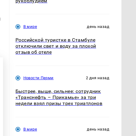
рукоблудием
я
В мире
день назад
Российской туристке в Стамбуле
отключили свет и воду за плохой
отзыв об отеле
Новости Перми
2 дня назад
Быстрее, выше, сильнее: сотрудник
«Транснефть – Прикамье» за три
недели взял призы трех триатлонов
В мире
день назад