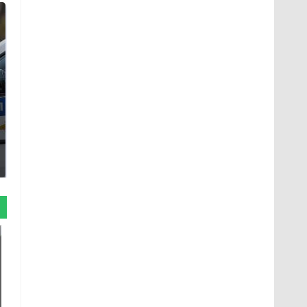
Где будет встреча
Такую зиму в России
президентов США и
никто не ждал: как
России: Европа?
так?!