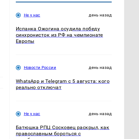
Не у нас
день назад
Испанка Ожогина осудила победу
синхронисток из РФ на чемпионате
Европы
Новости России
день назад
WhatsApp и Telegram с 5 августа: кого
реально отключат
Не у нас
день назад
Батюшка РПЦ Сосковец раскрыл, как
православным бороться с