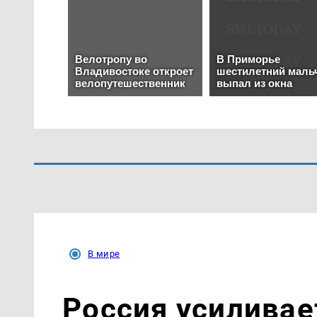
В мире
Россия усиливае