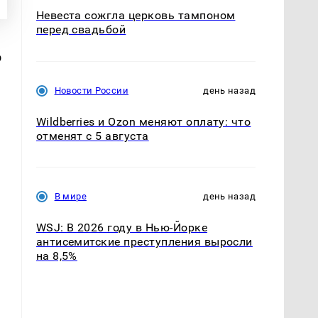
Невеста сожгла церковь тампоном
перед свадьбой
о
Новости России
день назад
Wildberries и Ozon меняют оплату: что
отменят с 5 августа
В мире
день назад
WSJ: В 2026 году в Нью-Йорке
антисемитские преступления выросли
на 8,5%