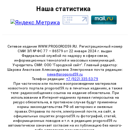
Наша статистика
Сетевое издание WWW.PROGOROD59.RU. Регистрационный номер
СМИ ЭЛ № ФС 77 — 86579 от 22 января 2024 г. выдан
Федеральной службой по надзору в сфере связи,
информационных технологий и массовых коммуникаций.
Учредитель СМИ: ООО "Городской сайт". Главный редактор:
Шарова Анастасия Александровна Электронная почта редакции:
news@progorod59.ru
Телефон редакции:
+7 (922) 335-53-79
При частичном или полном воспроизведении материалов
новостного портала progorod59.ru в печатных изданиях, а также
теле- радиосообщениях ссылка на издание обязательна. При
использовании в Интернет-изданиях прямая гиперссылка на
ресурс обязательна, в противном случае будут применены
нормы законодательства РФ об авторских и смежных
правах.Отправка по почте, электронной почте, на сайт, в
официальных соцсетях progorod59.ru фотографий, статей,
информационных поводов и т.п. в редакцию progorod59.ru
автоматически означает согласие на их публикацию без какого-
либо авторского вознаграждения.