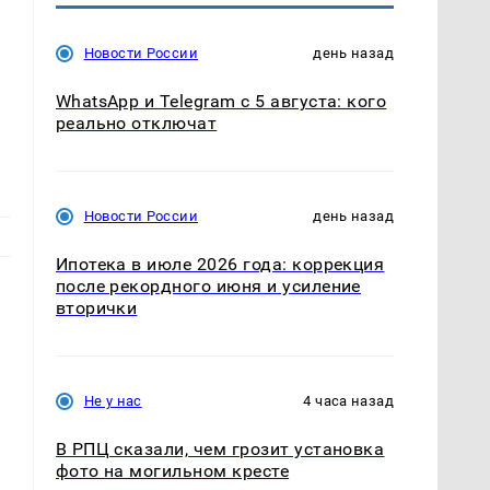
Новости России
день назад
WhatsApp и Telegram с 5 августа: кого
реально отключат
Новости России
день назад
Ипотека в июле 2026 года: коррекция
после рекордного июня и усиление
вторички
Не у нас
4 часа назад
В РПЦ сказали, чем грозит установка
фото на могильном кресте