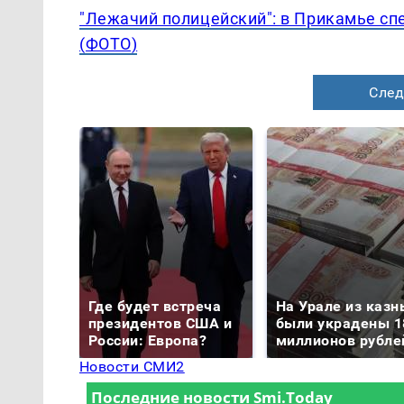
"Лежачий полицейский": в Прикамье сп
(ФОТО)
След
Где будет встреча
На Урале из казн
президентов США и
были украдены 1
России: Европа?
миллионов рубле
Новости СМИ2