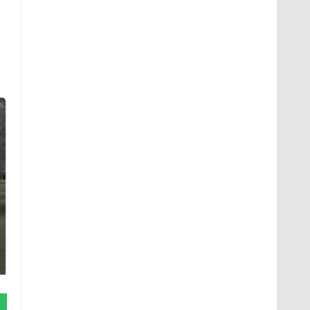
Не ешьте эту
В ОАЭ произошло
готовую еду из
жестокое убийство
магазина: список
криптомиллионера