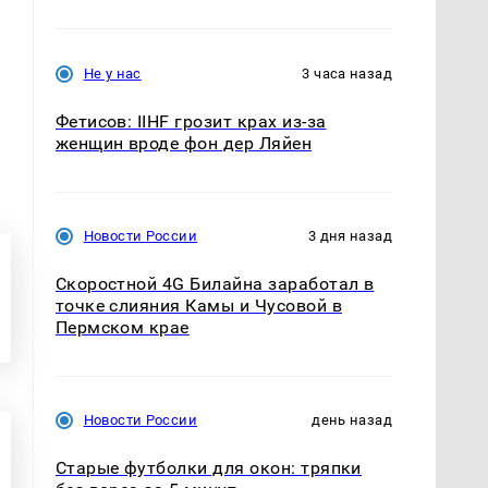
Не у нас
3 часа назад
Фетисов: IIHF грозит крах из-за
женщин вроде фон дер Ляйен
Новости России
3 дня назад
Скоростной 4G Билайна заработал в
точке слияния Камы и Чусовой в
Пермском крае
Новости России
день назад
Старые футболки для окон: тряпки