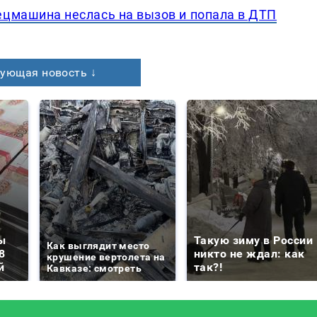
ецмашина неслась на вызов и попала в ДТП
ующая новость ↓
ы
Такую зиму в России
Как выглядит место
8
никто не ждал: как
крушение вертолета на
й
так?!
Кавказе: смотреть