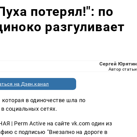
уха потерял!": по
иноко разгуливает
Сергей Юрятин
Автор статьи
ться на Дзен.канал
 которая в одиночестве шла по
 в социальных сетях.
АЯ | Perm Active на сайте vk.com один из
фию с подписью "Внезапно на дороге в