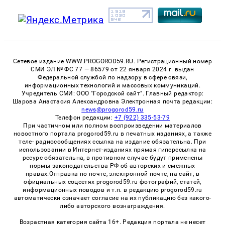
Сетевое издание WWW.PROGOROD59.RU. Регистрационный номер
СМИ ЭЛ № ФС 77 — 86579 от 22 января 2024 г. выдан
Федеральной службой по надзору в сфере связи,
информационных технологий и массовых коммуникаций.
Учредитель СМИ: ООО "Городской сайт". Главный редактор:
Шарова Анастасия Александровна Электронная почта редакции:
news@progorod59.ru
Телефон редакции:
+7 (922) 335-53-79
При частичном или полном воспроизведении материалов
новостного портала progorod59.ru в печатных изданиях, а также
теле- радиосообщениях ссылка на издание обязательна. При
использовании в Интернет-изданиях прямая гиперссылка на
ресурс обязательна, в противном случае будут применены
нормы законодательства РФ об авторских и смежных
правах.Отправка по почте, электронной почте, на сайт, в
официальных соцсетях progorod59.ru фотографий, статей,
информационных поводов и т.п. в редакцию progorod59.ru
автоматически означает согласие на их публикацию без какого-
либо авторского вознаграждения.
Возрастная категория сайта 16+. Редакция портала не несет