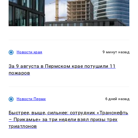
Новости края
9 минут назад
За 9 августа в Пермском крае потушили 11
пожаров
Новости Перми
6 дней назад
Быстрее, выше, сильнее: сотрудник «Транснефть
– Прикамье» за три недели взял призы трех
триатлонов