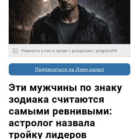
Ревность у них в крови с рождения / progorod59
Подписаться на Дзен.канал
Эти мужчины по знаку
зодиака считаются
самыми ревнивыми:
астролог назвала
тройку лидеров