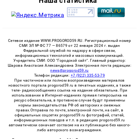
Наша статистика
Сетевое издание WWW.PROGOROD59.RU. Регистрационный номер
СМИ ЭЛ № ФС 77 — 86579 от 22 января 2024 г. выдан
Федеральной службой по надзору в сфере связи,
информационных технологий и массовых коммуникаций.
Учредитель СМИ: ООО "Городской сайт". Главный редактор:
Шарова Анастасия Александровна Электронная почта редакции:
news@progorod59.ru
Телефон редакции:
+7 (922) 335-53-79
При частичном или полном воспроизведении материалов
новостного портала progorod59.ru в печатных изданиях, а также
теле- радиосообщениях ссылка на издание обязательна. При
использовании в Интернет-изданиях прямая гиперссылка на
ресурс обязательна, в противном случае будут применены
нормы законодательства РФ об авторских и смежных
правах.Отправка по почте, электронной почте, на сайт, в
официальных соцсетях progorod59.ru фотографий, статей,
информационных поводов и т.п. в редакцию progorod59.ru
автоматически означает согласие на их публикацию без какого-
либо авторского вознаграждения.