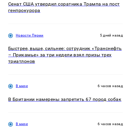
Сенат США утвердил соратника Трампа на пост
генпрокурора
Новости Перми
5 дней назад
Быстрее, выше, сильнее: сотрудник «Транснефть
– Прикамье» за три недели взял призы трех
триатлонов
В мире
6 часов назад
В Британии намерены запретить 67 пород собак
В мире
6 часов назад