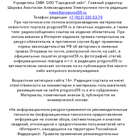
Учредитель СМИ: ООО "Городской сайт". Главный редактор:
Шарова Анастасия Александровна Электронная почта редакции:
news@progorod59.ru
Телефон редакции:
+7 (922) 335-53-79
При частичном или полном воспроизведении материалов
новостного портала progorod59.ru в печатных изданиях, а также
теле- радиосообщениях ссылка на издание обязательна. При
использовании в Интернет-изданиях прямая гиперссылка на
ресурс обязательна, в противном случае будут применены
нормы законодательства РФ об авторских и смежных
правах.Отправка по почте, электронной почте, на сайт, в
официальных соцсетях progorod59.ru фотографий, статей,
информационных поводов и т.п. в редакцию progorod59.ru
автоматически означает согласие на их публикацию без какого-
либо авторского вознаграждения.
Возрастная категория сайта 16+. Редакция портала не несет
ответственности за комментарии и материалы пользователей,
размещенные на сайте progorod59.ru и его субдоменах.
Материалы, помеченные знаком Δ, публикуются на
коммерческой основе.
«На информационном ресурсе применяются рекомендательные
технологии (информационные технологии предоставления
информации на основе сбора, систематизации и анализа
сведений, относящихся к предпочтениям пользователей сети
«Интернет», находящихся на территории Российской
Федерации)». Правила применения рекомендательных