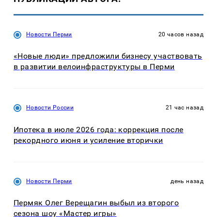
Новости Перми
20 часов назад
«Новые люди» предложили бизнесу участвовать
в развитии велоинфраструктуры в Перми
Новости России
21 час назад
Ипотека в июле 2026 года: коррекция после
рекордного июня и усиление вторички
Новости Перми
день назад
Пермяк Олег Верещагин выбыл из второго
сезона шоу «Мастер игры»