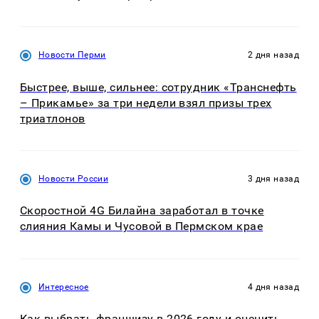
Новости Перми
2 дня назад
Быстрее, выше, сильнее: сотрудник «Транснефть
– Прикамье» за три недели взял призы трех
триатлонов
Новости России
3 дня назад
Скоростной 4G Билайна заработал в точке
слияния Камы и Чусовой в Пермском крае
Интересное
4 дня назад
Как выбрать франшизу в 2026 году и оценить