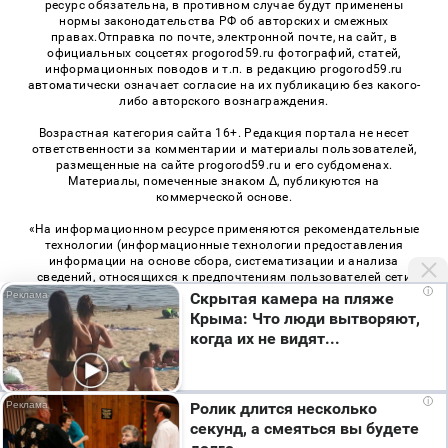
ресурс обязательна, в противном случае будут применены
нормы законодательства РФ об авторских и смежных
правах.Отправка по почте, электронной почте, на сайт, в
официальных соцсетях progorod59.ru фотографий, статей,
информационных поводов и т.п. в редакцию progorod59.ru
автоматически означает согласие на их публикацию без какого-
либо авторского вознаграждения.
Возрастная категория сайта 16+. Редакция портала не несет
ответственности за комментарии и материалы пользователей,
размещенные на сайте progorod59.ru и его субдоменах.
Материалы, помеченные знаком Δ, публикуются на
коммерческой основе.
«На информационном ресурсе применяются рекомендательные
технологии (информационные технологии предоставления
информации на основе сбора, систематизации и анализа
сведений, относящихся к предпочтениям пользователей сети
i
«Интернет», находящихся на территории Российской
Скрытая камера на пляже
Федерации)». Правила применения рекомендательных
Крыма: Что люди вытворяют,
технологий в виджетах рекламно-обменной сети
«СМИ2» (PDF)
,
когда их не видят...
«Sparrow» (PDF)
i
Ролик длится несколько
© 2026 «Про Город Пермь» | Все права защищены
секунд, а смеяться вы будете
Возрастная категория сайта 16+