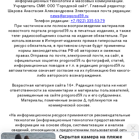
информационных технологий и массовых коммуникаций.
Учредитель СМИ: ООО "Городской сайт". Главный редактор:
Шарова Анастасия Александровна Электронная почта редакции:
news@progorod59.ru
Телефон редакции:
+7 (922) 335-53-79
При частичном или полном воспроизведении материалов
новостного портала progorod59.ru в печатных изданиях, а также
теле- радиосообщениях ссылка на издание обязательна. При
использовании в Интернет-изданиях прямая гиперссылка на
ресурс обязательна, в противном случае будут применены
нормы законодательства РФ об авторских и смежных
правах.Отправка по почте, электронной почте, на сайт, в
официальных соцсетях progorod59.ru фотографий, статей,
информационных поводов и т.п. в редакцию progorod59.ru
автоматически означает согласие на их публикацию без какого-
либо авторского вознаграждения.
Возрастная категория сайта 16+. Редакция портала не несет
ответственности за комментарии и материалы пользователей,
размещенные на сайте progorod59.ru и его субдоменах.
Материалы, помеченные знаком Δ, публикуются на
коммерческой основе.
«На информационном ресурсе применяются рекомендательные
технологии (информационные технологии предоставления
информации на основе сбора, систематизации и анализа
сведений, относящихся к предпочтениям пользователей сети
i
«Интернет», находящихся на территории Российской
Скрытая камера на пляже