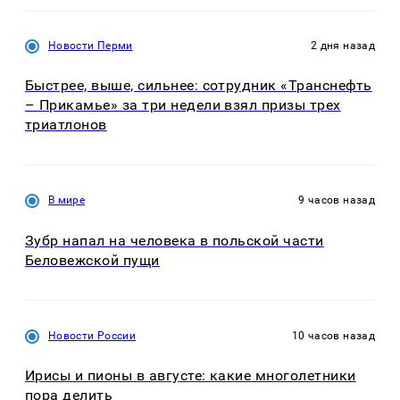
Новости Перми
2 дня назад
Быстрее, выше, сильнее: сотрудник «Транснефть
– Прикамье» за три недели взял призы трех
триатлонов
В мире
9 часов назад
Зубр напал на человека в польской части
Беловежской пущи
Новости России
10 часов назад
Ирисы и пионы в августе: какие многолетники
пора делить