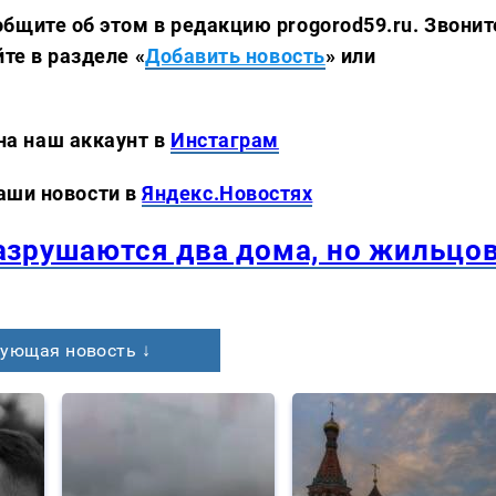
бщите об этом в редакцию progorod59.ru.
Звонит
те в разделе «
Добавить новость
» или
 аккаунт в
Инстаграм
новости в
Яндекс.Новостях
азрушаются два дома, но жильцо
ующая новость ↓