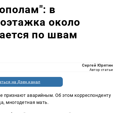
ополам": в
гоэтажка около
ается по швам
Сергей Юрятин
Автор статьи
ться на Дзен.канал
 не признают аварийным. Об этом корреспонденту
ца, многодетная мать.