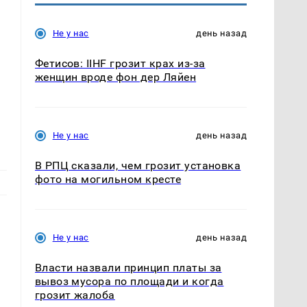
Не у нас
день назад
Фетисов: IIHF грозит крах из-за
женщин вроде фон дер Ляйен
Не у нас
день назад
В РПЦ сказали, чем грозит установка
фото на могильном кресте
Не у нас
день назад
Власти назвали принцип платы за
вывоз мусора по площади и когда
грозит жалоба