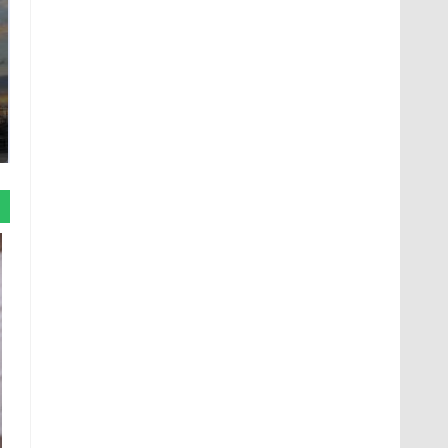
СМИ: В Химках на
полицейскую
В магазинах России
машину напали и
ажиотаж из-за этого
подожгли.
продукта: что купить?