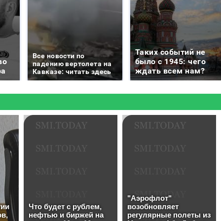
Таких событий не
Все новости по
во
было с 1945: чего
падению вертолета на
ра
ждать всем нам?
Кавказе: читать здесь