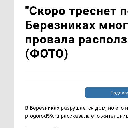
"Скоро треснет п
Березниках мно
провала располз
(ФОТО)
Подписа
В Березниках разрушается дом, но его
progorod59.ru рассказала его жительни