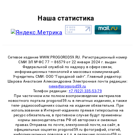
Наша статистика
Сетевое издание WWW.PROGOROD59.RU. Регистрационный номер
СМИ ЭЛ № ФС 77 — 86579 от 22 января 2024 г. выдан
Федеральной службой по надзору в сфере связи,
информационных технологий и массовых коммуникаций.
Учредитель СМИ: ООО "Городской сайт". Главный редактор:
Шарова Анастасия Александровна Электронная почта редакции:
news@progorod59.ru
Телефон редакции:
+7 (922) 335-53-79
При частичном или полном воспроизведении материалов
новостного портала progorod59.ru в печатных изданиях, а также
теле- радиосообщениях ссылка на издание обязательна. При
использовании в Интернет-изданиях прямая гиперссылка на
ресурс обязательна, в противном случае будут применены
нормы законодательства РФ об авторских и смежных
правах.Отправка по почте, электронной почте, на сайт, в
официальных соцсетях progorod59.ru фотографий, статей,
информационных поводов и т.п. в редакцию progorod59.ru