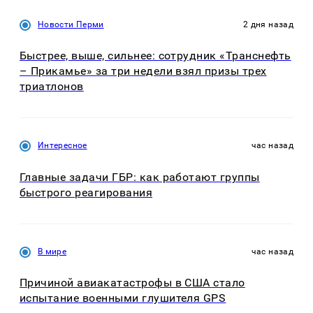
Новости Перми
2 дня назад
Быстрее, выше, сильнее: сотрудник «Транснефть
– Прикамье» за три недели взял призы трех
триатлонов
Интересное
час назад
Главные задачи ГБР: как работают группы
быстрого реагирования
В мире
час назад
Причиной авиакатастрофы в США стало
испытание военными глушителя GPS