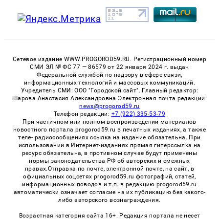
Сетевое издание WWW.PROGOROD59.RU. Регистрационный номер
СМИ ЭЛ № ФС 77 — 86579 от 22 января 2024 г. выдан
Федеральной службой по надзору в сфере связи,
информационных технологий и массовых коммуникаций.
Учредитель СМИ: ООО "Городской сайт". Главный редактор:
Шарова Анастасия Александровна Электронная почта редакции:
news@progorod59.ru
Телефон редакции:
+7 (922) 335-53-79
При частичном или полном воспроизведении материалов
новостного портала progorod59.ru в печатных изданиях, а также
теле- радиосообщениях ссылка на издание обязательна. При
использовании в Интернет-изданиях прямая гиперссылка на
ресурс обязательна, в противном случае будут применены
нормы законодательства РФ об авторских и смежных
правах.Отправка по почте, электронной почте, на сайт, в
официальных соцсетях progorod59.ru фотографий, статей,
информационных поводов и т.п. в редакцию progorod59.ru
автоматически означает согласие на их публикацию без какого-
либо авторского вознаграждения.
Возрастная категория сайта 16+. Редакция портала не несет