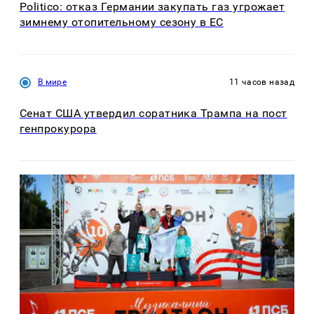
Politico: отказ Германии закупать газ угрожает
зимнему отопительному сезону в ЕС
В мире
11 часов назад
Сенат США утвердил соратника Трампа на пост
генпрокурора