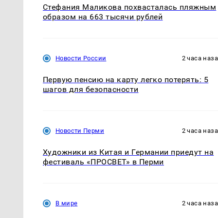
Стефания Маликова похвасталась пляжным
образом на 663 тысячи рублей
Новости России
2 часа наз
Первую пенсию на карту легко потерять: 5
шагов для безопасности
Новости Перми
2 часа наз
Художники из Китая и Германии приедут на
фестиваль «ПРОСВЕТ» в Перми
В мире
2 часа наз