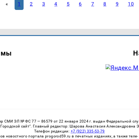
«
1
2
3
4
5
6
7
8
9
10
амы
Н
 СМИ ЭЛ № ФС 77 — 86579 от 22 января 2024 г. выдан Федеральной служ
Городской сайт". Главный редактор: Шарова Анастасия Александровна 
Телефон редакции:
+7 (922) 335-53-79
 новостного портала progorod59.ru в печатных изданиях, а также теле