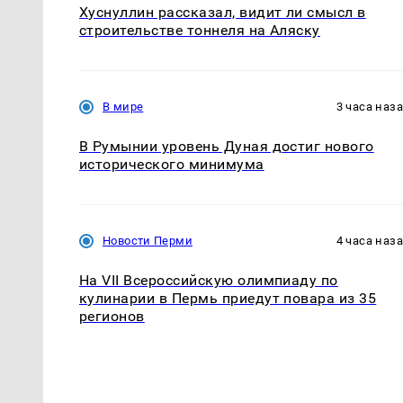
Хуснуллин рассказал, видит ли смысл в
строительстве тоннеля на Аляску
В мире
3 часа наз
В Румынии уровень Дуная достиг нового
исторического минимума
Новости Перми
4 часа наз
На VII Всероссийскую олимпиаду по
кулинарии в Пермь приедут повара из 35
регионов