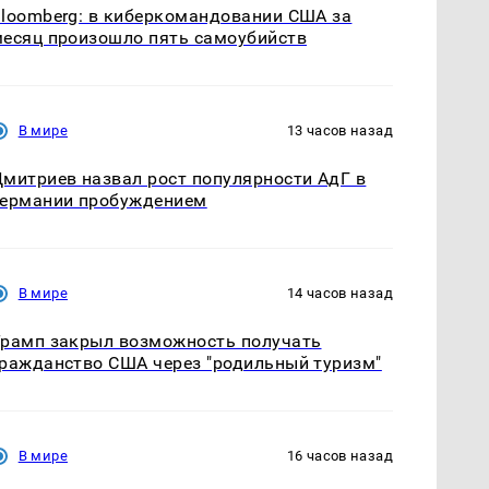
loomberg: в киберкомандовании США за
есяц произошло пять самоубийств
В мире
13 часов назад
митриев назвал рост популярности АдГ в
Германии пробуждением
В мире
14 часов назад
рамп закрыл возможность получать
ражданство США через "родильный туризм"
В мире
16 часов назад