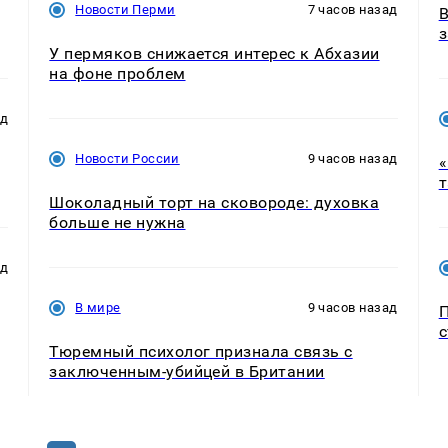
Новости Перми
7 часов назад
В
з
У пермяков снижается интерес к Абхазии
на фоне проблем
ад
Новости России
9 часов назад
«
т
Шоколадный торт на сковороде: духовка
больше не нужна
ад
В мире
9 часов назад
П
с
Тюремный психолог признала связь с
заключенным-убийцей в Британии