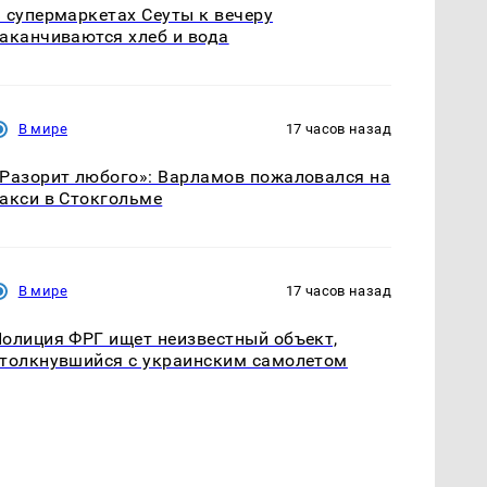
 супермаркетах Сеуты к вечеру
аканчиваются хлеб и вода
В мире
17 часов назад
Разорит любого»: Варламов пожаловался на
акси в Стокгольме
В мире
17 часов назад
олиция ФРГ ищет неизвестный объект,
толкнувшийся с украинским самолетом