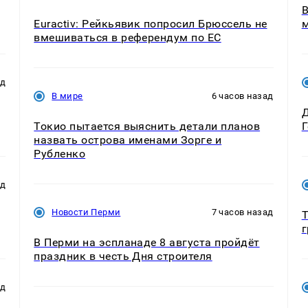
B
Euractiv: Рейкьявик попросил Брюссель не
м
вмешиваться в референдум по ЕС
ад
В мире
6 часов назад
Д
Токио пытается выяснить детали планов
назвать острова именами Зорге и
Рубленко
ад
Новости Перми
7 часов назад
Т
г
В Перми на эспланаде 8 августа пройдёт
праздник в честь Дня строителя
ад