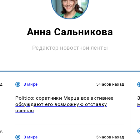
Анна Сальникова
Редактор новостной ленты
ад
В мире
5 часов назад
Politico: соратники Мерца все активнее
З
обсуждают его возможную отставку
м
осенью
ад
В мире
5 часов назад