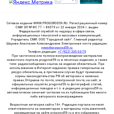
Сетевое издание WWW.PROGOROD59.RU. Регистрационный номер
СМИ ЭЛ № ФС 77 — 86579 от 22 января 2024 г. выдан
Федеральной службой по надзору в сфере связи,
информационных технологий и массовых коммуникаций.
Учредитель СМИ: ООО "Городской сайт". Главный редактор:
Шарова Анастасия Александровна Электронная почта редакции:
news@progorod59.ru
Телефон редакции:
+7 (922) 335-53-79
При частичном или полном воспроизведении материалов
новостного портала progorod59.ru в печатных изданиях, а также
теле- радиосообщениях ссылка на издание обязательна. При
использовании в Интернет-изданиях прямая гиперссылка на
ресурс обязательна, в противном случае будут применены
нормы законодательства РФ об авторских и смежных
правах.Отправка по почте, электронной почте, на сайт, в
официальных соцсетях progorod59.ru фотографий, статей,
информационных поводов и т.п. в редакцию progorod59.ru
автоматически означает согласие на их публикацию без какого-
либо авторского вознаграждения.
Возрастная категория сайта 16+. Редакция портала не несет
ответственности за комментарии и материалы пользователей,
размещенные на сайте progorod59.ru и его субдоменах.