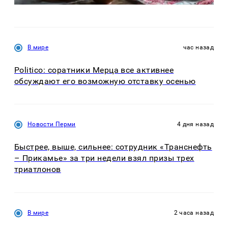
В мире
час назад
Politico: соратники Мерца все активнее
обсуждают его возможную отставку осенью
Новости Перми
4 дня назад
Быстрее, выше, сильнее: сотрудник «Транснефть
– Прикамье» за три недели взял призы трех
триатлонов
В мире
2 часа назад