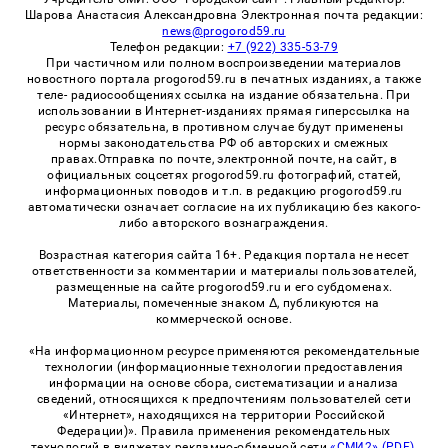
Шарова Анастасия Александровна Электронная почта редакции:
news@progorod59.ru
Телефон редакции:
+7 (922) 335-53-79
При частичном или полном воспроизведении материалов
новостного портала progorod59.ru в печатных изданиях, а также
теле- радиосообщениях ссылка на издание обязательна. При
использовании в Интернет-изданиях прямая гиперссылка на
ресурс обязательна, в противном случае будут применены
нормы законодательства РФ об авторских и смежных
правах.Отправка по почте, электронной почте, на сайт, в
официальных соцсетях progorod59.ru фотографий, статей,
информационных поводов и т.п. в редакцию progorod59.ru
автоматически означает согласие на их публикацию без какого-
либо авторского вознаграждения.
Возрастная категория сайта 16+. Редакция портала не несет
ответственности за комментарии и материалы пользователей,
размещенные на сайте progorod59.ru и его субдоменах.
Материалы, помеченные знаком Δ, публикуются на
коммерческой основе.
«На информационном ресурсе применяются рекомендательные
технологии (информационные технологии предоставления
информации на основе сбора, систематизации и анализа
сведений, относящихся к предпочтениям пользователей сети
«Интернет», находящихся на территории Российской
Федерации)». Правила применения рекомендательных
технологий в виджетах рекламно-обменной сети
«СМИ2» (PDF)
,