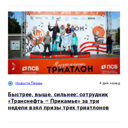
Новости Перми
4 дня назад
Быстрее, выше, сильнее: сотрудник
«Транснефть – Прикамье» за три
недели взял призы трех триатлонов