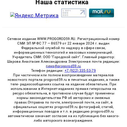
Наша статистика
Сетевое издание WWW.PROGOROD59.RU. Регистрационный номер
СМИ ЭЛ № ФС 77 — 86579 от 22 января 2024 г. выдан
Федеральной службой по надзору в сфере связи,
информационных технологий и массовых коммуникаций.
Учредитель СМИ: ООО "Городской сайт". Главный редактор:
Шарова Анастасия Александровна Электронная почта редакции:
news@progorod59.ru
Телефон редакции:
+7 (922) 335-53-79
При частичном или полном воспроизведении материалов
новостного портала progorod59.ru в печатных изданиях, а также
теле- радиосообщениях ссылка на издание обязательна. При
использовании в Интернет-изданиях прямая гиперссылка на
ресурс обязательна, в противном случае будут применены
нормы законодательства РФ об авторских и смежных
правах.Отправка по почте, электронной почте, на сайт, в
официальных соцсетях progorod59.ru фотографий, статей,
информационных поводов и т.п. в редакцию progorod59.ru
автоматически означает согласие на их публикацию без какого-
либо авторского вознаграждения.