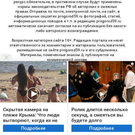
ресурс обязательна, в противном случае будут применены
нормы законодательства РФ об авторских и смежных
правах.Отправка по почте, электронной почте, на сайт, в
официальных соцсетях progorod59.ru фотографий, статей,
информационных поводов и т.п. в редакцию progorod59.ru
автоматически означает согласие на их публикацию без какого-
либо авторского вознаграждения.
Возрастная категория сайта 16+. Редакция портала не несет
ответственности за комментарии и материалы пользователей,
размещенные на сайте progorod59.ru и его субдоменах.
Материалы, помеченные знаком Δ, публикуются на
коммерческой основе.
i
i
«На информационном ресурсе применяются рекомендательные
технологии (информационные технологии предоставления
информации на основе сбора, систематизации и анализа
сведений, относящихся к предпочтениям пользователей сети
«Интернет», находящихся на территории Российской
Федерации)». Правила применения рекомендательных
технологий в виджетах рекламно-обменной сети
«СМИ2» (PDF)
,
«Sparrow» (PDF)
Скрытая камера на
Ролик длится несколько
пляже Крыма: Что люди
секунд, а смеяться вы
вытворяют, когда их не
будете долго
© 2026 «Про Город Пермь» | Все права защищены
видят...
Подробнее
Подробнее
Возрастная категория сайта 16+