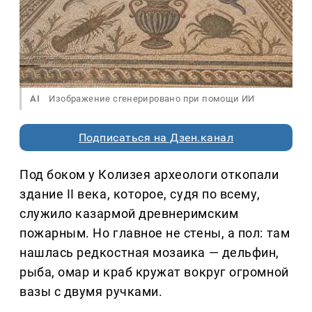
AI
Изображение сгенерировано при помощи ИИ
Подписаться на Дзен.канал
Под боком у Колизея археологи откопали
здание II века, которое, судя по всему,
служило казармой древнеримским
пожарным. Но главное не стены, а пол: там
нашлась редкостная мозаика — дельфин,
рыба, омар и краб кружат вокруг огромной
вазы с двумя ручками.