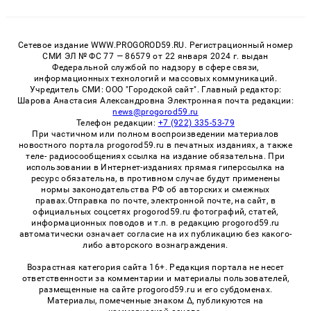
Сетевое издание WWW.PROGOROD59.RU. Регистрационный номер
СМИ ЭЛ № ФС 77 — 86579 от 22 января 2024 г. выдан
Федеральной службой по надзору в сфере связи,
информационных технологий и массовых коммуникаций.
Учредитель СМИ: ООО "Городской сайт". Главный редактор:
Шарова Анастасия Александровна Электронная почта редакции:
news@progorod59.ru
Телефон редакции:
+7 (922) 335-53-79
При частичном или полном воспроизведении материалов
новостного портала progorod59.ru в печатных изданиях, а также
теле- радиосообщениях ссылка на издание обязательна. При
использовании в Интернет-изданиях прямая гиперссылка на
ресурс обязательна, в противном случае будут применены
нормы законодательства РФ об авторских и смежных
правах.Отправка по почте, электронной почте, на сайт, в
официальных соцсетях progorod59.ru фотографий, статей,
информационных поводов и т.п. в редакцию progorod59.ru
автоматически означает согласие на их публикацию без какого-
либо авторского вознаграждения.
Возрастная категория сайта 16+. Редакция портала не несет
ответственности за комментарии и материалы пользователей,
размещенные на сайте progorod59.ru и его субдоменах.
Материалы, помеченные знаком Δ, публикуются на