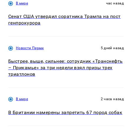
В мире
час назад
Сенат США утвердил соратника Трампа на пост
генпрокурора
Новости Перми
5 дней назад
Быстрее, выше, сильнее: сотрудник «Транснефть
– Прикамье» за три недели взял призы трех
триатлонов
В мире
2 часа назад
В Британии намерены запретить 67 пород собак