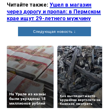
Читайте также:
Ушел в магазин
через дорогу и пропал: в Пермском
крае ищут 29-летнего мужчину
Следующая новость ↓
На Урале из казны
Как выглядит место
были украдены 18
крушение вертолета на
миллионов рублей
Кавказе: смотреть