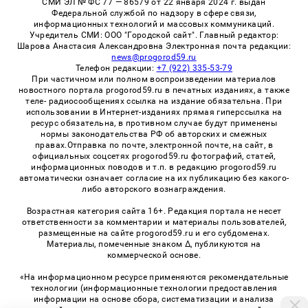
СМИ ЭЛ № ФС 77 — 86579 от 22 января 2024 г. выдан
Федеральной службой по надзору в сфере связи,
информационных технологий и массовых коммуникаций.
Учредитель СМИ: ООО "Городской сайт". Главный редактор:
Шарова Анастасия Александровна Электронная почта редакции:
news@progorod59.ru
Телефон редакции:
+7 (922) 335-53-79
При частичном или полном воспроизведении материалов
новостного портала progorod59.ru в печатных изданиях, а также
теле- радиосообщениях ссылка на издание обязательна. При
использовании в Интернет-изданиях прямая гиперссылка на
ресурс обязательна, в противном случае будут применены
нормы законодательства РФ об авторских и смежных
правах.Отправка по почте, электронной почте, на сайт, в
официальных соцсетях progorod59.ru фотографий, статей,
информационных поводов и т.п. в редакцию progorod59.ru
автоматически означает согласие на их публикацию без какого-
либо авторского вознаграждения.
Возрастная категория сайта 16+. Редакция портала не несет
ответственности за комментарии и материалы пользователей,
размещенные на сайте progorod59.ru и его субдоменах.
Материалы, помеченные знаком Δ, публикуются на
коммерческой основе.
«На информационном ресурсе применяются рекомендательные
технологии (информационные технологии предоставления
информации на основе сбора, систематизации и анализа