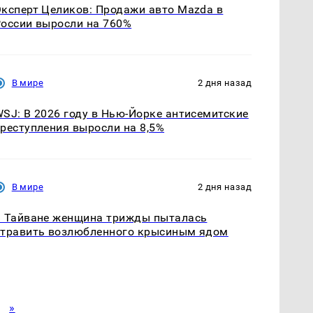
ксперт Целиков: Продажи авто Mazda в
оссии выросли на 760%
В мире
2 дня назад
SJ: В 2026 году в Нью-Йорке антисемитские
реступления выросли на 8,5%
В мире
2 дня назад
 Тайване женщина трижды пыталась
травить возлюбленного крысиным ядом
»