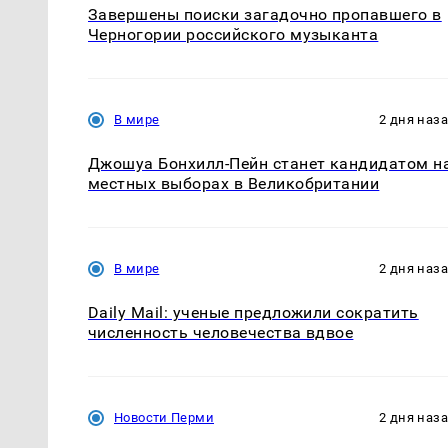
Завершены поиски загадочно пропавшего в
Черногории российского музыканта
В мире
2 дня наз
Джошуа Бонхилл-Пейн станет кандидатом н
местных выборах в Великобритании
В мире
2 дня наз
Daily Mail: ученые предложили сократить
численность человечества вдвое
Новости Перми
2 дня наз