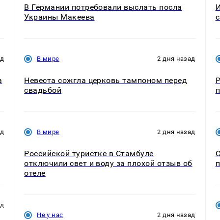
В Германии потребовали выслать посла
И
Украины Макеева
с
ад
В мире
2 дня назад
а
Невеста сожгла церковь тампоном перед
Р
свадьбой
п
ад
В мире
2 дня назад
Российской туристке в Стамбуле
С
отключили свет и воду за плохой отзыв об
п
отеле
ад
Не у нас
2 дня назад