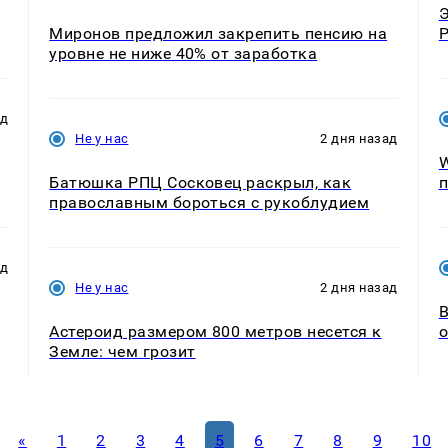
Э
Миронов предложил закрепить пенсию на
Р
уровне не ниже 40% от заработка
ад
Не у нас
2 дня назад
W
Батюшка РПЦ Сосковец раскрыл, как
п
православным бороться с рукоблудием
ад
Не у нас
2 дня назад
В
Астероид размером 800 метров несется к
о
Земле: чем грозит
«
1
2
3
4
5
6
7
8
9
10