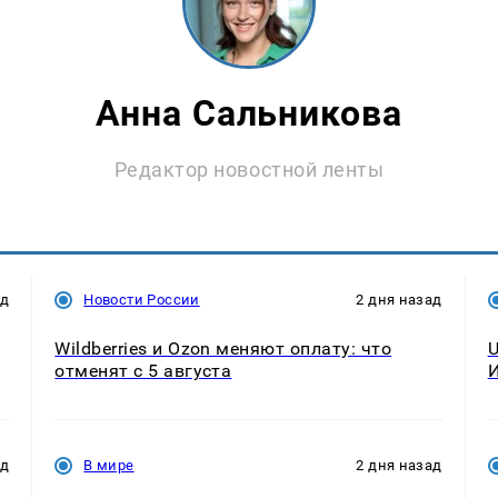
Анна Сальникова
Редактор новостной ленты
ад
Новости России
2 дня назад
Wildberries и Ozon меняют оплату: что
U
отменят с 5 августа
И
ад
В мире
2 дня назад