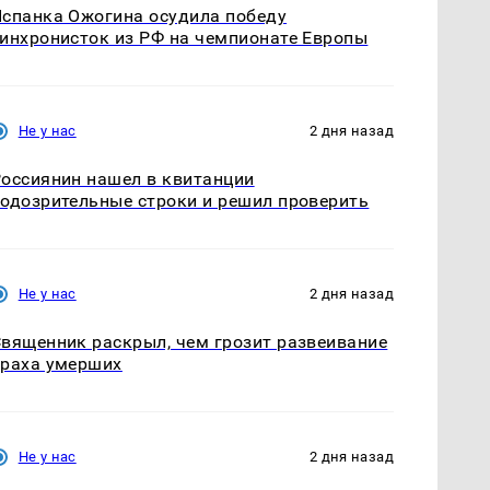
спанка Ожогина осудила победу
инхронисток из РФ на чемпионате Европы
Не у нас
2 дня назад
оссиянин нашел в квитанции
одозрительные строки и решил проверить
Не у нас
2 дня назад
вященник раскрыл, чем грозит развеивание
раха умерших
Не у нас
2 дня назад