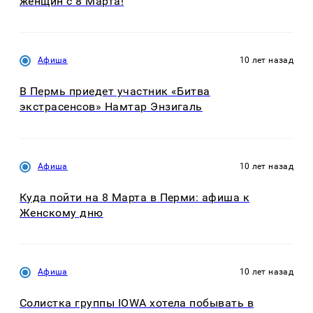
женщин с 8 Марта!
Афиша
10 лет назад
В Пермь приедет участник «Битва
экстрасенсов» Намтар Энзигаль
Афиша
10 лет назад
Куда пойти на 8 Марта в Перми: афиша к
Женскому дню
Афиша
10 лет назад
Солистка группы IOWA хотела побывать в