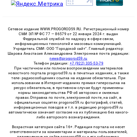
Сетевое издание WWW.PROGOROD59.RU. Регистрационный номер
СМИ ЭЛ № ФС 77 — 86579 от 22 января 2024 г. выдан
Федеральной службой по надзору в сфере связи,
информационных технологий и массовых коммуникаций.
Учредитель СМИ: ООО "Городской сайт". Главный редактор:
Шарова Анастасия Александровна Электронная почта редакции:
news@progorod59.ru
Телефон редакции:
+7 (922) 335-53-79
При частичном или полном воспроизведении материалов
новостного портала progorod59.ru в печатных изданиях, а также
теле- радиосообщениях ссылка на издание обязательна. При
использовании в Интернет-изданиях прямая гиперссылка на
ресурс обязательна, в противном случае будут применены
нормы законодательства РФ об авторских и смежных
правах.Отправка по почте, электронной почте, на сайт, в
официальных соцсетях progorod59.ru фотографий, статей,
информационных поводов и т.п. в редакцию progorod59.ru
автоматически означает согласие на их публикацию без какого-
либо авторского вознаграждения.
Возрастная категория сайта 16+. Редакция портала не несет
ответственности за комментарии и материалы пользователей,
размещенные на сайте progorod59.ru и его субдоменах.