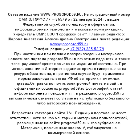
Сетевое издание WWW.PROGOROD59.RU. Регистрационный номер
СМИ ЭЛ № ФС 77 — 86579 от 22 января 2024 г. выдан
Федеральной службой по надзору в сфере связи,
информационных технологий и массовых коммуникаций.
Учредитель СМИ: ООО "Городской сайт". Главный редактор:
Шарова Анастасия Александровна Электронная почта редакции:
news@progorod59.ru
Телефон редакции:
+7 (922) 335-53-79
При частичном или полном воспроизведении материалов
новостного портала progorod59.ru в печатных изданиях, а также
теле- радиосообщениях ссылка на издание обязательна. При
использовании в Интернет-изданиях прямая гиперссылка на
ресурс обязательна, в противном случае будут применены
нормы законодательства РФ об авторских и смежных
правах.Отправка по почте, электронной почте, на сайт, в
официальных соцсетях progorod59.ru фотографий, статей,
информационных поводов и т.п. в редакцию progorod59.ru
автоматически означает согласие на их публикацию без какого-
либо авторского вознаграждения.
Возрастная категория сайта 16+. Редакция портала не несет
ответственности за комментарии и материалы пользователей,
размещенные на сайте progorod59.ru и его субдоменах.
Материалы, помеченные знаком Δ, публикуются на
коммерческой основе.