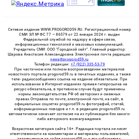
Сетевое издание WWW.PROGOROD59.RU. Регистрационный номер
СМИ ЭЛ № ФС 77 — 86579 от 22 января 2024 г. выдан
Федеральной службой по надзору в сфере связи,
информационных технологий и массовых коммуникаций.
Учредитель СМИ: ООО "Городской сайт". Главный редактор:
Шарова Анастасия Александровна Электронная почта редакции:
news@progorod59.ru
Телефон редакции:
+7 (922) 335-53-79
При частичном или полном воспроизведении материалов
новостного портала progorod59.ru в печатных изданиях, а также
теле- радиосообщениях ссылка на издание обязательна. При
использовании в Интернет-изданиях прямая гиперссылка на
ресурс обязательна, в противном случае будут применены
нормы законодательства РФ об авторских и смежных
правах.Отправка по почте, электронной почте, на сайт, в
официальных соцсетях progorod59.ru фотографий, статей,
информационных поводов и т.п. в редакцию progorod59.ru
автоматически означает согласие на их публикацию без какого-
либо авторского вознаграждения.
Возрастная категория сайта 16+. Редакция портала не несет
ответственности за комментарии и материалы пользователей,
размещенные на сайте progorod59.ru и его субдоменах.