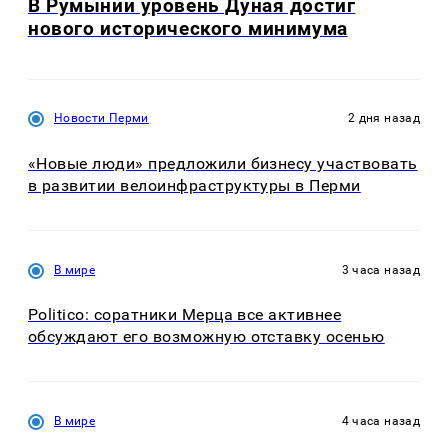
В Румынии уровень Дуная достиг
нового исторического минимума
Новости Перми
2 дня назад
«Новые люди» предложили бизнесу участвовать
в развитии велоинфраструктуры в Перми
В мире
3 часа назад
Politico: соратники Мерца все активнее
обсуждают его возможную отставку осенью
В мире
4 часа назад