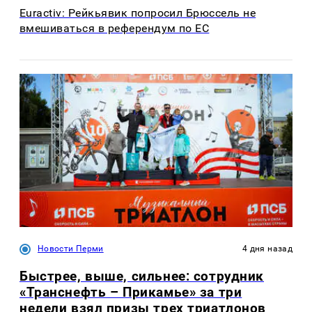
Euractiv: Рейкьявик попросил Брюссель не
вмешиваться в референдум по ЕС
Новости Перми
4 дня назад
Быстрее, выше, сильнее: сотрудник
«Транснефть – Прикамье» за три
недели взял призы трех триатлонов