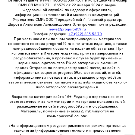
Сетевое издание WWW.PROGOROD59.RU. Регистрационный номер
СМИ ЭЛ № ФС 77 — 86579 от 22 января 2024 г. выдан
Федеральной службой по надзору в сфере связи,
информационных технологий и массовых коммуникаций.
Учредитель СМИ: ООО "Городской сайт". Главный редактор:
Шарова Анастасия Александровна Электронная почта редакции:
news@progorod59.ru
Телефон редакции:
+7 (922) 335-53-79
При частичном или полном воспроизведении материалов
новостного портала progorod59.ru в печатных изданиях, а также
теле- радиосообщениях ссылка на издание обязательна. При
использовании в Интернет-изданиях прямая гиперссылка на
ресурс обязательна, в противном случае будут применены
нормы законодательства РФ об авторских и смежных
правах.Отправка по почте, электронной почте, на сайт, в
официальных соцсетях progorod59.ru фотографий, статей,
информационных поводов и т.п. в редакцию progorod59.ru
автоматически означает согласие на их публикацию без какого-
либо авторского вознаграждения.
Возрастная категория сайта 16+. Редакция портала не несет
ответственности за комментарии и материалы пользователей,
размещенные на сайте progorod59.ru и его субдоменах.
Материалы, помеченные знаком Δ, публикуются на
коммерческой основе.
«На информационном ресурсе применяются рекомендательные
технологии (информационные технологии предоставления