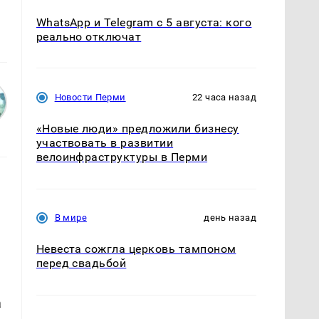
WhatsApp и Telegram с 5 августа: кого
реально отключат
Новости Перми
22 часа назад
«Новые люди» предложили бизнесу
участвовать в развитии
велоинфраструктуры в Перми
В мире
день назад
Невеста сожгла церковь тампоном
перед свадьбой
а