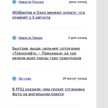
Новости России
день назад
Wildberries и Ozon меняют оплату: что
отменят с 5 августа
Новости Перми
3 дня назад
Быстрее, выше, сильнее: сотрудник
«Транснефть – Прикамье» за три
недели взял призы трех триатлонов
Не у нас
39 минут назад
В РПЦ сказали, чем грозит установка
фото на могильном кресте