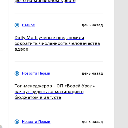
фото на могильном кресте
В мире
день назад
Daily Mail: ученые предложили
сократить численность человечества
вдвое
Новости Перми
день назад
Топ-менеджеров ЧОП «Борей-Урал»
начнут судить за махинации с
бюджетом в августе
Новости Перми
день назад