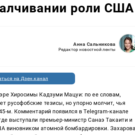
малчивании роли США
Анна Сальникова
Редактор новостной ленты
ться на Дзен.канал
эре Хиросимы Кадзуми Мацуи: по ее словам,
т русофобские тезисы, но упорно молчит, чья
945-м. Комментарий появился в Telegram-канале
 где выступали премьер-министр Санаэ Такаити и
США виновником атомной бомбардировки. Захаров