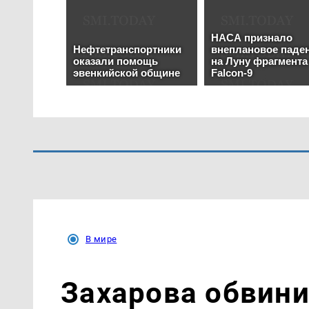
В мире
Захарова обвин