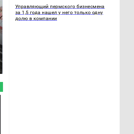
Управляющий пермского бизнесмена
за 1,5 года нашел у него только одну
долю в компании
Не ешьте эту
Как выглядит место
готовую еду из
крушение вертолета на
магазина: список
Кавказе: смотреть