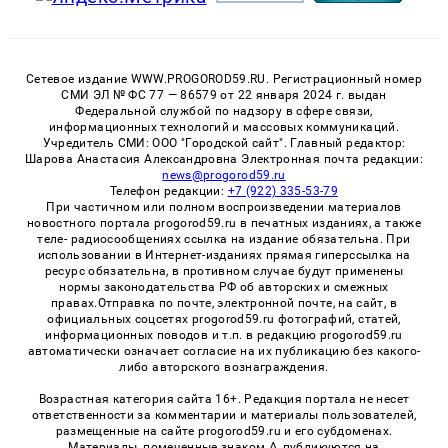
Сетевое издание WWW.PROGOROD59.RU. Регистрационный номер
СМИ ЭЛ № ФС 77 — 86579 от 22 января 2024 г. выдан
Федеральной службой по надзору в сфере связи,
информационных технологий и массовых коммуникаций.
Учредитель СМИ: ООО "Городской сайт". Главный редактор:
Шарова Анастасия Александровна Электронная почта редакции:
news@progorod59.ru
Телефон редакции:
+7 (922) 335-53-79
При частичном или полном воспроизведении материалов
новостного портала progorod59.ru в печатных изданиях, а также
теле- радиосообщениях ссылка на издание обязательна. При
использовании в Интернет-изданиях прямая гиперссылка на
ресурс обязательна, в противном случае будут применены
нормы законодательства РФ об авторских и смежных
правах.Отправка по почте, электронной почте, на сайт, в
официальных соцсетях progorod59.ru фотографий, статей,
информационных поводов и т.п. в редакцию progorod59.ru
автоматически означает согласие на их публикацию без какого-
либо авторского вознаграждения.
Возрастная категория сайта 16+. Редакция портала не несет
ответственности за комментарии и материалы пользователей,
размещенные на сайте progorod59.ru и его субдоменах.
Материалы, помеченные знаком Δ, публикуются на