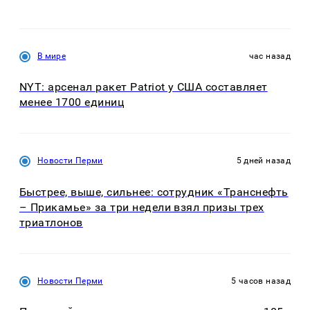
В мире
час назад
NYT: арсенал ракет Patriot у США составляет
менее 1700 единиц
Новости Перми
5 дней назад
Быстрее, выше, сильнее: сотрудник «Транснефть
– Прикамье» за три недели взял призы трех
триатлонов
Новости Перми
5 часов назад