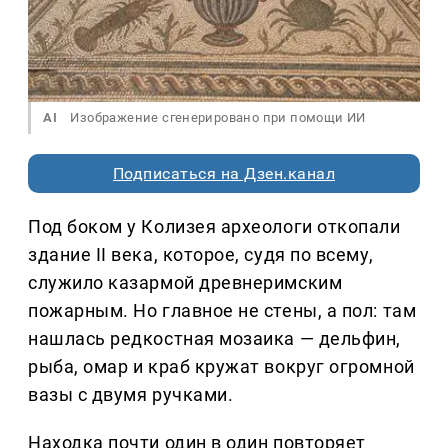
AI
Изображение сгенерировано при помощи ИИ
Подписаться на Дзен.канал
Под боком у Колизея археологи откопали
здание II века, которое, судя по всему,
служило казармой древнеримским
пожарным. Но главное не стены, а пол: там
нашлась редкостная мозаика — дельфин,
рыба, омар и краб кружат вокруг огромной
вазы с двумя ручками.
Находка почти один в один повторяет