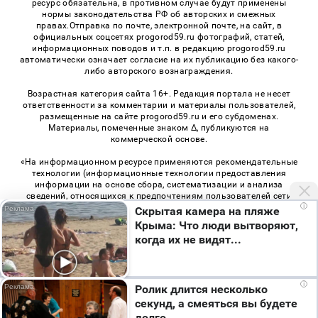
ресурс обязательна, в противном случае будут применены
нормы законодательства РФ об авторских и смежных
правах.Отправка по почте, электронной почте, на сайт, в
официальных соцсетях progorod59.ru фотографий, статей,
информационных поводов и т.п. в редакцию progorod59.ru
автоматически означает согласие на их публикацию без какого-
либо авторского вознаграждения.
Возрастная категория сайта 16+. Редакция портала не несет
ответственности за комментарии и материалы пользователей,
размещенные на сайте progorod59.ru и его субдоменах.
Материалы, помеченные знаком Δ, публикуются на
коммерческой основе.
«На информационном ресурсе применяются рекомендательные
технологии (информационные технологии предоставления
информации на основе сбора, систематизации и анализа
сведений, относящихся к предпочтениям пользователей сети
i
«Интернет», находящихся на территории Российской
Скрытая камера на пляже
Федерации)». Правила применения рекомендательных
Крыма: Что люди вытворяют,
технологий в виджетах рекламно-обменной сети
«СМИ2» (PDF)
,
когда их не видят...
«Sparrow» (PDF)
i
Ролик длится несколько
© 2026 «Про Город Пермь» | Все права защищены
секунд, а смеяться вы будете
Возрастная категория сайта 16+
долго