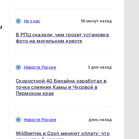
Не у нас
58 минут назад
м
В РПЦ сказали, чем грозит установка
фото на могильном кресте
Новости России
3 дня назад
Скоростной 4G Билайна заработал в
точке слияния Камы и Чусовой в
Пермском крае
.
Новости России
день назад
Wildberries и Ozon меняют оплату: что