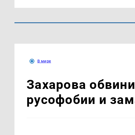
В мире
Захарова обвин
русофобии и за