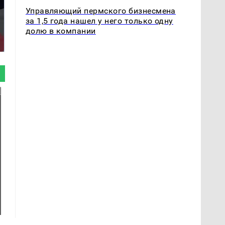
Управляющий пермского бизнесмена
за 1,5 года нашел у него только одну
Такую зиму в России
Как выглядит место
долю в компании
никто не ждал: как
крушение вертолета на
так?!
Кавказе: смотреть