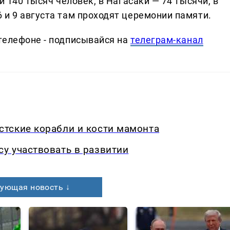
и 140 тысяч человек, в Нагасаки — 74 тысячи, в
 и 9 августа там проходят церемонии памяти.
телефоне - подписывайся на
телеграм-канал
тские корабли и кости мамонта
у участвовать в развитии
ующая новость ↓