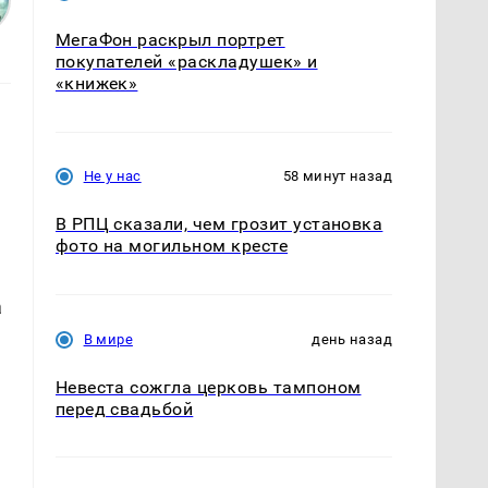
МегаФон раскрыл портрет
покупателей «раскладушек» и
«книжек»
Не у нас
58 минут назад
В РПЦ сказали, чем грозит установка
фото на могильном кресте
а
В мире
день назад
Невеста сожгла церковь тампоном
перед свадьбой