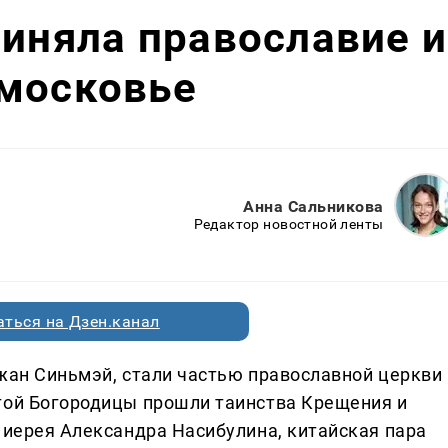
риняла православие и
дмосковье
Анна Сальникова
Редактор новостной ленты
ться на Дзен.канал
Чжан Синьмэй, стали частью православной церкви 
той Богородицы прошли таинства Крещения и
 иерея Александра Насибулина, китайская пара