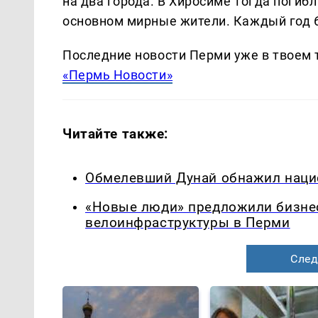
на два города. В Хиросиме тогда погибл
основном мирные жители. Каждый год 6
Последние новости Перми уже в твоем 
«Пермь Новости»
Читайте также:
Обмелевший Дунай обнажил нацис
«Новые люди» предложили бизнес
велоинфраструктуры в Перми
След