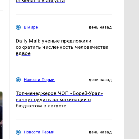
отменят с 5 августа
В мире
день назад
Daily Mail: ученые предложили
сократить численность человечества
вдвое
Новости Перми
день назад
Топ-менеджеров ЧОП «Борей-Урал»
начнут судить за махинации с
бюджетом в августе
Новости Перми
день назад