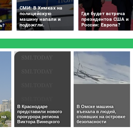
СМИ: В Химках на
полицейскую
Где будет встреча
машину напали и
президентов США и
о
подожгли.
России: Европа?
ть?