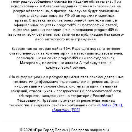
теле- радиосообщениях ссылка на издание обязательна. При
использовании в Интернет-изданиях прямая гиперссылка на
ресурс обязательна, в противном случае будут применены
нормы законодательства РФ об авторских и смежных
правах.Отправка по почте, электронной почте, на сайт, в
официальных соцсетях progorod59.ru фотографий, статей,
информационных поводов и т.п. в редакцию progorod59.ru
автоматически означает согласие на их публикацию без какого-
либо авторского вознаграждения.
Возрастная категория сайта 16+. Редакция портала не несет
ответственности за комментарии и материалы пользователей,
размещенные на сайте progorod59.ru и его субдоменах.
Материалы, помеченные знаком Δ, публикуются на
коммерческой основе.
«На информационном ресурсе применяются рекомендательные
технологии (информационные технологии предоставления
информации на основе сбора, систематизации и анализа
сведений, относящихся к предпочтениям пользователей сети
«Интернет», находящихся на территории Российской
Федерации)». Правила применения рекомендательных
технологий в виджетах рекламно-обменной сети
«СМИ2» (PDF)
,
«Sparrow» (PDF)
© 2026 «Про Город Пермь» | Все права защищены