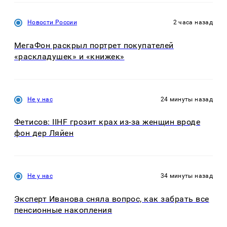
Новости России
2 часа назад
МегаФон раскрыл портрет покупателей
«раскладушек» и «книжек»
Не у нас
24 минуты назад
Фетисов: IIHF грозит крах из-за женщин вроде
фон дер Ляйен
Не у нас
34 минуты назад
Эксперт Иванова сняла вопрос, как забрать все
пенсионные накопления