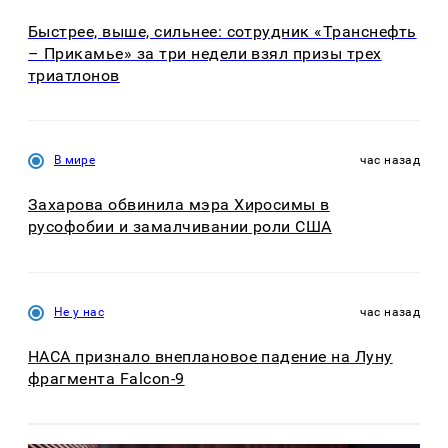
Быстрее, выше, сильнее: сотрудник «Транснефть
– Прикамье» за три недели взял призы трех
триатлонов
В мире
час назад
Захарова обвинила мэра Хиросимы в
русофобии и замалчивании роли США
Не у нас
час назад
НАСА признало внеплановое падение на Луну
фрагмента Falcon-9