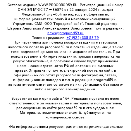
Сетевое издание WWW.PROGOROD59.RU. Регистрационный номер
СМИ ЭЛ № ФС 77 — 86579 от 22 января 2024 г. выдан
Федеральной службой по надзору в сфере связи,
информационных технологий и массовых коммуникаций.
Учредитель СМИ: ООО "Городской сайт". Главный редактор:
Шарова Анастасия Александровна Электронная почта редакции:
news@progorod59.ru
Телефон редакции:
+7 (922) 335-53-79
При частичном или полном воспроизведении материалов
новостного портала progorod59.ru в печатных изданиях, а также
теле- радиосообщениях ссылка на издание обязательна. При
использовании в Интернет-изданиях прямая гиперссылка на
ресурс обязательна, в противном случае будут применены
нормы законодательства РФ об авторских и смежных
правах.Отправка по почте, электронной почте, на сайт, в
официальных соцсетях progorod59.ru фотографий, статей,
информационных поводов и т.п. в редакцию progorod59.ru
автоматически означает согласие на их публикацию без какого-
либо авторского вознаграждения.
Возрастная категория сайта 16+. Редакция портала не несет
ответственности за комментарии и материалы пользователей,
размещенные на сайте progorod59.ru и его субдоменах.
Материалы, помеченные знаком Δ, публикуются на
коммерческой основе.
«На информационном ресурсе применяются рекомендательные