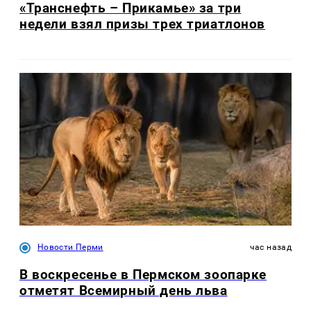
«Транснефть – Прикамье» за три
недели взял призы трех триатлонов
Новости Перми
час назад
В воскресенье в Пермском зоопарке
отметят Всемирный день льва