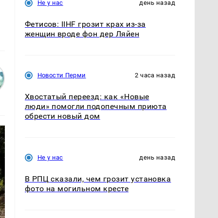
Не у нас
день назад
Фетисов: IIHF грозит крах из-за
женщин вроде фон дер Ляйен
Новости Перми
2 часа назад
Хвостатый переезд: как «Новые
люди» помогли подопечным приюта
обрести новый дом
Не у нас
день назад
В РПЦ сказали, чем грозит установка
фото на могильном кресте