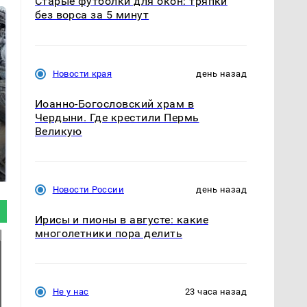
Старые футболки для окон: тряпки
без ворса за 5 минут
Новости края
день назад
Иоанно-Богословский храм в
Чердыни. Где крестили Пермь
Великую
Не ешьте эту
В ОАЭ произошло
готовую еду из
жестокое убийство
магазина: список
криптомиллионера
Новости России
день назад
Ирисы и пионы в августе: какие
многолетники пора делить
Не у нас
23 часа назад