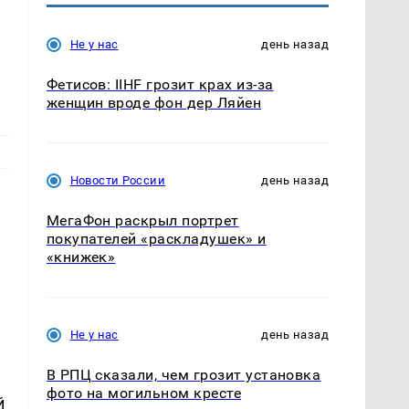
Не у нас
день назад
Фетисов: IIHF грозит крах из-за
женщин вроде фон дер Ляйен
Новости России
день назад
МегаФон раскрыл портрет
покупателей «раскладушек» и
«книжек»
Не у нас
день назад
В РПЦ сказали, чем грозит установка
й
фото на могильном кресте
й