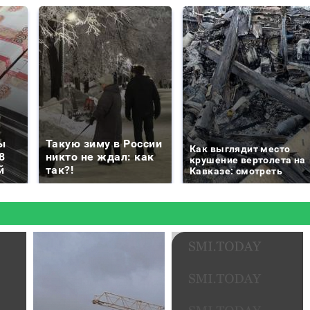
ы
Такую зиму в России
Как выглядит место
8
никто не ждал: как
крушение вертолета на
й
так?!
Кавказе: смотреть