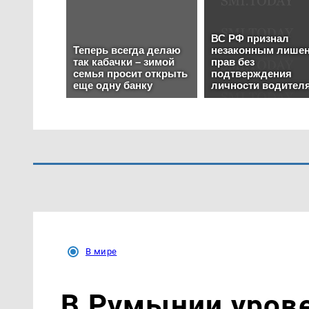
В мире
В Румынии урове