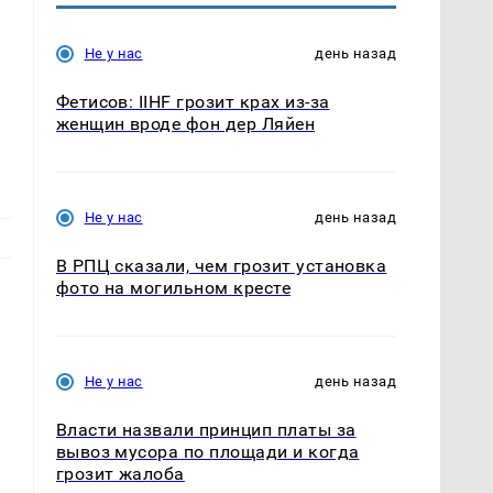
Не у нас
день назад
Фетисов: IIHF грозит крах из-за
женщин вроде фон дер Ляйен
Не у нас
день назад
В РПЦ сказали, чем грозит установка
фото на могильном кресте
Не у нас
день назад
Власти назвали принцип платы за
вывоз мусора по площади и когда
грозит жалоба