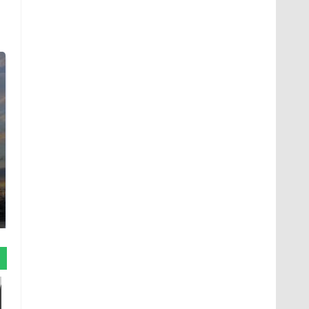
СМИ: В Химках на
полицейскую
В магазинах России
машину напали и
ажиотаж из-за этого
подожгли.
продукта: что купить?