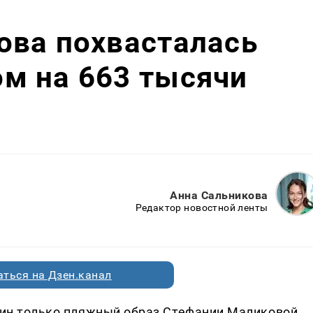
ова похвасталась
м на 663 тысячи
Анна Сальникова
Редактор новостной ленты
ться на Дзен.канал
один только пляжный образ Стефании Маликовой.