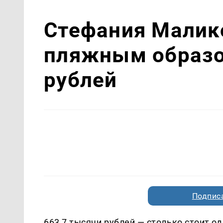
Стефания Малик
пляжным образо
рублей
Подписа
663,7 тысячи рублей — столько стоит 