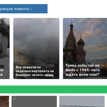
ующая новость ↓
Таких событий не
Все новости по
во
было с 1945: чего
падению вертолета на
ра
ждать всем нам?
Кавказе: читать здесь