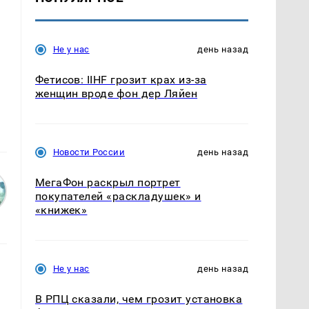
Не у нас
день назад
Фетисов: IIHF грозит крах из-за
женщин вроде фон дер Ляйен
Новости России
день назад
МегаФон раскрыл портрет
покупателей «раскладушек» и
«книжек»
Не у нас
день назад
В РПЦ сказали, чем грозит установка