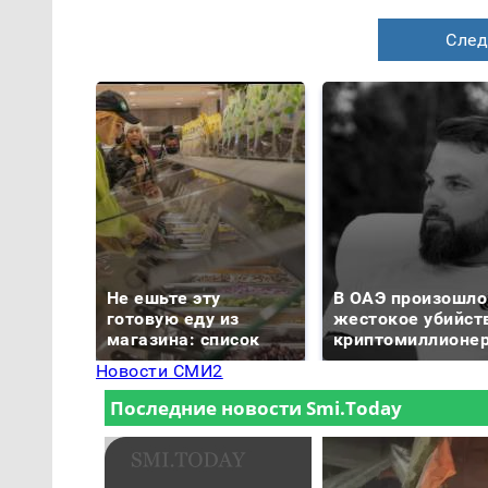
След
Не ешьте эту
В ОАЭ произошло
готовую еду из
жестокое убийст
магазина: список
криптомиллионе
Новости СМИ2