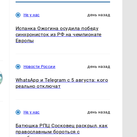
Не у нас
день назад
Испанка Ожогина осудила победу
синхронисток из РФ на чемпионате
Европы
Новости России
день назад
WhatsApp и Telegram с 5 августа: кого
реально отключат
Не у нас
день назад
Батюшка РПЦ Сосковец раскрыл, как
православным бороться с