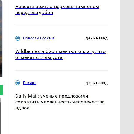
Невеста сожгла церковь тампоном
перед свадьбой
Новости России
день назад
Wildberries и Ozon меняют оплату: что
СМИ: В Химках на
отменят с 5 августа
полицейскую
В магазинах России
машину напали и
ажиотаж из-за этого
подожгли.
продукта: что купить?
В мире
день назад
Daily Mail: ученые предложили
сократить численность человечества
вдвое