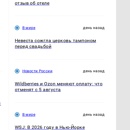
отзыв об отеле
В мире
день назад
Невеста сожгла церковь тампоном
перед свадьбой
Новости России
день назад
Wildberries и Ozon меняют оплату: что
отменят с 5 августа
й
В мире
день назад
WSJ: В 2026 году в Нью-Йорке