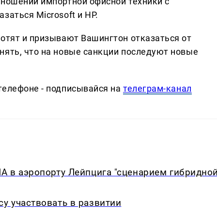
тношении импортной офисной техники с
заться Microsoft и HP.
хотят и призывают Вашингтон отказаться от
нять, что на новые санкции последуют новые
телефоне - подписывайся на
телеграм-канал
А в аэропорту Лейпцига "сценарием гибридно
у участвовать в развитии