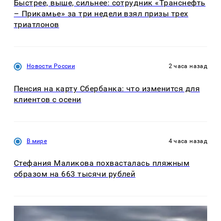
Быстрее, выше, сильнее: сотрудник «Транснефть
– Прикамье» за три недели взял призы трех
триатлонов
Новости России
2 часа назад
Пенсия на карту Сбербанка: что изменится для
клиентов с осени
В мире
4 часа назад
Стефания Маликова похвасталась пляжным
образом на 663 тысячи рублей