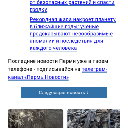
от безопасных растений и спасти
грядку
Рекордная жара накроет планету
в ближайшие годы: ученые
предсказывают невообразимые
аномалии и последствия для
каждого человека
Последние новости Перми уже в твоем
телефоне - подписывайся на
телеграм-
канал «Пермь Новости»
Следующая новость ↓