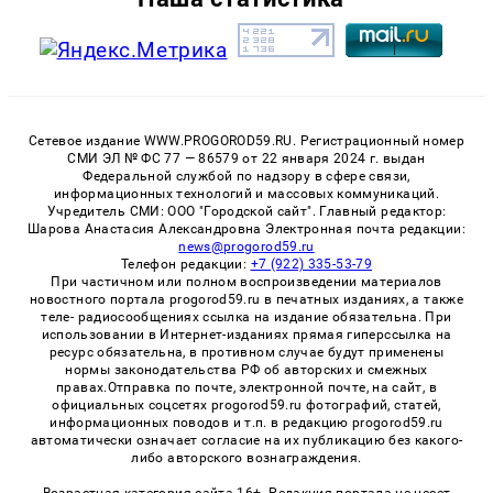
Сетевое издание WWW.PROGOROD59.RU. Регистрационный номер
СМИ ЭЛ № ФС 77 — 86579 от 22 января 2024 г. выдан
Федеральной службой по надзору в сфере связи,
информационных технологий и массовых коммуникаций.
Учредитель СМИ: ООО "Городской сайт". Главный редактор:
Шарова Анастасия Александровна Электронная почта редакции:
news@progorod59.ru
Телефон редакции:
+7 (922) 335-53-79
При частичном или полном воспроизведении материалов
новостного портала progorod59.ru в печатных изданиях, а также
теле- радиосообщениях ссылка на издание обязательна. При
использовании в Интернет-изданиях прямая гиперссылка на
ресурс обязательна, в противном случае будут применены
нормы законодательства РФ об авторских и смежных
правах.Отправка по почте, электронной почте, на сайт, в
официальных соцсетях progorod59.ru фотографий, статей,
информационных поводов и т.п. в редакцию progorod59.ru
автоматически означает согласие на их публикацию без какого-
либо авторского вознаграждения.
Возрастная категория сайта 16+. Редакция портала не несет