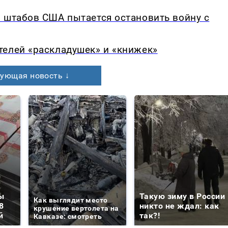
 штабов США пытается остановить войну с
телей «раскладушек» и «книжек»
ующая новость ↓
ы
Такую зиму в России
Как выглядит место
8
никто не ждал: как
крушение вертолета на
й
так?!
Кавказе: смотреть