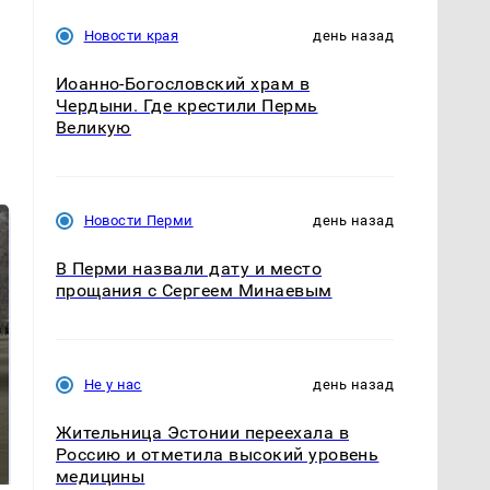
Новости края
день назад
Иоанно-Богословский храм в
Чердыни. Где крестили Пермь
Великую
Новости Перми
день назад
В Перми назвали дату и место
прощания с Сергеем Минаевым
Не у нас
день назад
Не ешьте эту
В ОАЭ произошло
Жительница Эстонии переехала в
готовую еду из
жестокое убийство
Россию и отметила высокий уровень
магазина: список
криптомиллионера
медицины