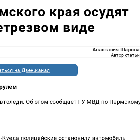
мского края осудят
етрезвом виде
Анастасия Шарова
Автор статьи
ться на Дзен.канал
 рулем
автоледи. Об этом сообщает ГУ МВД по Пермском
да-Куеда полицейские остановили автомобиль