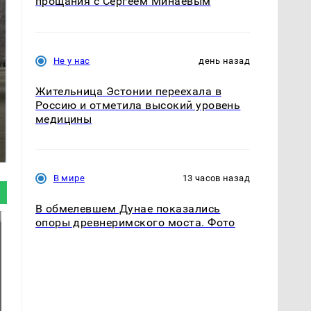
прощания с Сергеем Минаевым
Не у нас
день назад
Жительница Эстонии переехала в
Россию и отметила высокий уровень
медицины
Не ешьте эту
В ОАЭ произошло
готовую еду из
жестокое убийство
магазина: список
криптомиллионера
В мире
13 часов назад
В обмелевшем Дунае показались
опоры древнеримского моста. Фото