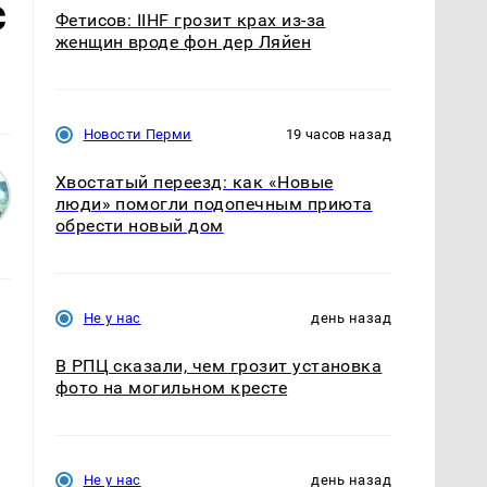
с
Фетисов: IIHF грозит крах из-за
женщин вроде фон дер Ляйен
Новости Перми
19 часов назад
Хвостатый переезд: как «Новые
люди» помогли подопечным приюта
обрести новый дом
Не у нас
день назад
В РПЦ сказали, чем грозит установка
фото на могильном кресте
Не у нас
день назад