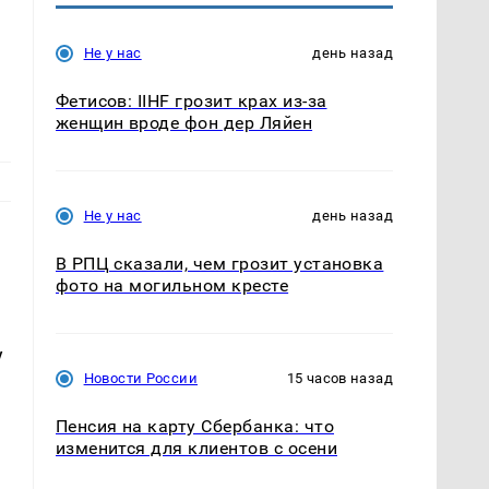
Не у нас
день назад
Фетисов: IIHF грозит крах из-за
женщин вроде фон дер Ляйен
Не у нас
день назад
В РПЦ сказали, чем грозит установка
фото на могильном кресте
у
Новости России
15 часов назад
Пенсия на карту Сбербанка: что
изменится для клиентов с осени