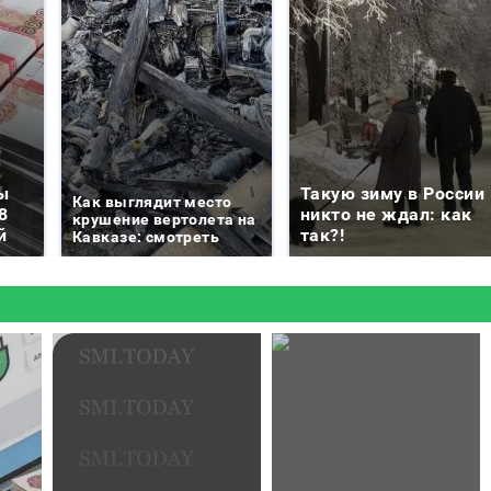
ы
Такую зиму в России
Как выглядит место
8
никто не ждал: как
крушение вертолета на
й
так?!
Кавказе: смотреть