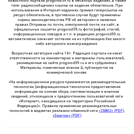
новостного портала progorod59.ru в печатных изданиях, а также
теле- радиосообщениях ссылка на издание обязательна. При
использовании в Интернет-изданиях прямая гиперссылка на
ресурс обязательна, в противном случае будут применены
нормы законодательства РФ об авторских и смежных
правах.Отправка по почте, электронной почте, на сайт, в
официальных соцсетях progorod59.ru фотографий, статей,
информационных поводов и т.п. в редакцию progorod59.ru
автоматически означает согласие на их публикацию без какого-
либо авторского вознаграждения.
Возрастная категория сайта 16+. Редакция портала не несет
ответственности за комментарии и материалы пользователей,
размещенные на сайте progorod59.ru и его субдоменах.
Материалы, помеченные знаком Δ, публикуются на
коммерческой основе.
«На информационном ресурсе применяются рекомендательные
технологии (информационные технологии предоставления
информации на основе сбора, систематизации и анализа
сведений, относящихся к предпочтениям пользователей сети
«Интернет», находящихся на территории Российской
Федерации)». Правила применения рекомендательных
технологий в виджетах рекламно-обменной сети
«СМИ2» (PDF)
,
«Sparrow» (PDF)